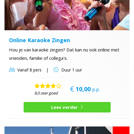
Online Karaoke Zingen
Hou je van karaoke zingen? Dat kan nu ook online met
vrienden, familie of collega's.
Vanaf
8 pers
Duur
1 uur
10,00
p.p.
8,0 zeer goed
Lees verder