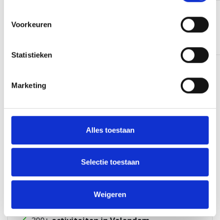
Wil je meer weten over een uitje? Of heb je een
andere vraag? Vul je naam, telefoonnummer en e-
Google reviews
Voorkeuren
4.9
mailadres in. Wij bellen je dan zo snel mogelijk terug.
1216
reviews
Statistieken
Marketing
Alles toestaan
88+
=
*
Versturen
Selectie toestaan
.
Weigeren
Daarom Volendam Events