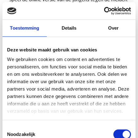
Welk team wint?
Vanaf
8 pers
Duur
1 uur
Toestemming
Details
Over
10,00
p.p.
8,0 zeer goed
Deze website maakt gebruik van cookies
Lees verder
We gebruiken cookies om content en advertenties te
personaliseren, om functies voor social media te bieden
en om ons websiteverkeer te analyseren. Ook delen we
informatie over uw gebruik van onze site met onze
Vorige
1
…
3
4
5
6
7
8
9
10
11
partners voor social media, adverteren en analyse. Deze
12
…
35
Volgende
partners kunnen deze gegevens combineren met andere
informatie die u aan ze heeft verstrekt of die ze hebben
verzameld op basis van uw gebruik van hun services.
.
Bel me terug
Toestemmingsselectie
Noodzakelijk