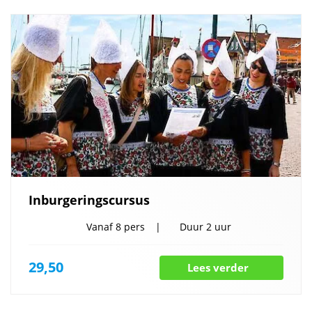
Inburgeringscursus
Vanaf
8 pers
Duur
2 uur
29,50
Lees verder