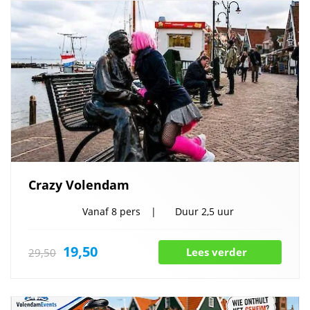
Crazy Volendam
Vanaf
8 pers
Duur
2,5 uur
19,50
Lees verder
29,50