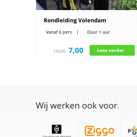
Rondleiding Volendam
Vanaf
6 pers
Duur
1 uur
7,00
Lees verder
10,00
Wij werken ook voor
.