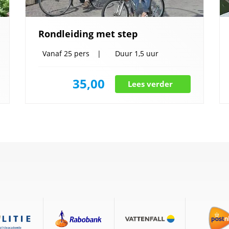
Rondleiding met step
Vanaf
25 pers
Duur
1,5 uur
35,00
Lees verder