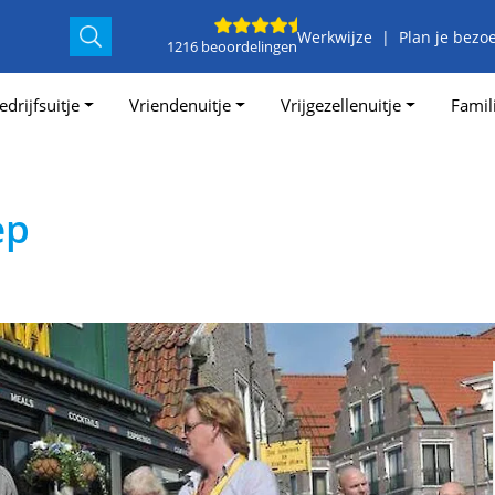
Werkwijze
Plan je bezo
1216 beoordelingen
edrijfsuitje
Vriendenuitje
Vrijgezellenuitje
Famili
ep