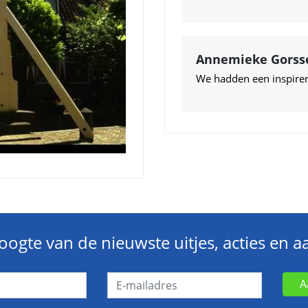
Annemieke Gorss
We hadden een inspirer
hoogte van de nieuwste uitjes, acties en 
A