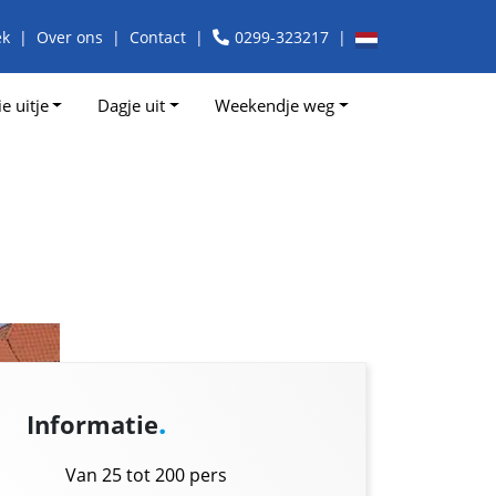
ek
Over ons
Contact
0299-323217
e uitje
Dagje uit
Weekendje weg
.
Informatie
Van 25 tot 200 pers