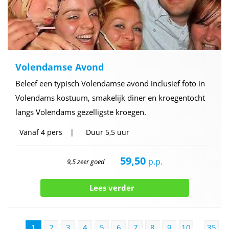
Volendamse Avond
Beleef een typisch Volendamse avond inclusief foto in
Volendams kostuum, smakelijk diner en kroegentocht
langs Volendams gezelligste kroegen.
Vanaf
4 pers
Duur
5,5 uur
59,50
p.p.
9,5 zeer goed
Lees verder
1
2
3
4
5
6
7
8
9
10
…
35