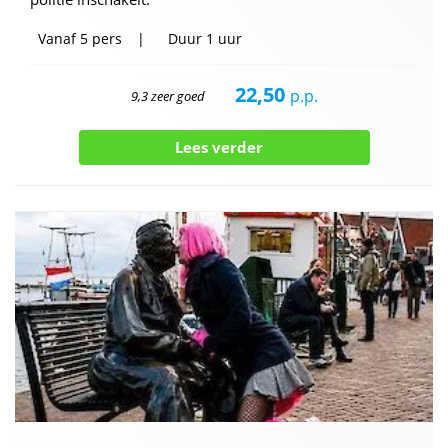
Vanaf
5 pers
Duur
1 uur
22,50
p.p.
9,3 zeer goed
Lees verder