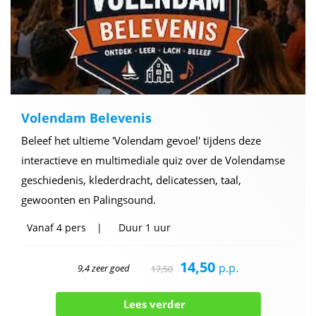
Volendam Belevenis
Beleef het ultieme 'Volendam gevoel' tijdens deze
interactieve en multimediale quiz over de Volendamse
geschiedenis, klederdracht, delicatessen, taal,
gewoonten en Palingsound.
Vanaf
4 pers
Duur
1 uur
14,50
p.p.
9,4 zeer goed
17,50
Lees verder