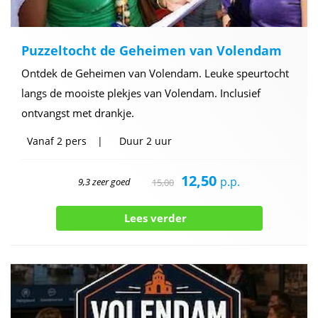
Puzzeltocht de Geheimen van Volendam
Ontdek de Geheimen van Volendam. Leuke speurtocht
langs de mooiste plekjes van Volendam. Inclusief
ontvangst met drankje.
Vanaf
2 pers
Duur
2 uur
12,50
p.p.
9,3 zeer goed
15,00
Lees verder