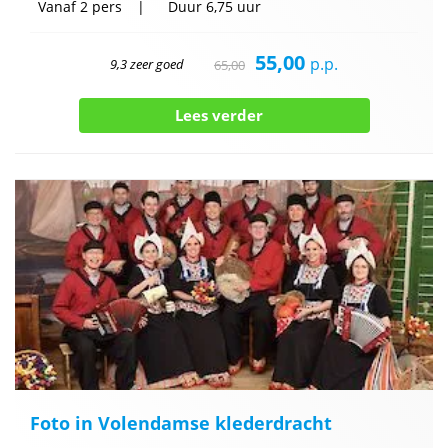
Vanaf
2 pers
Duur
6,75 uur
55,00
p.p.
9,3 zeer goed
65,00
Lees verder
Foto in Volendamse klederdracht