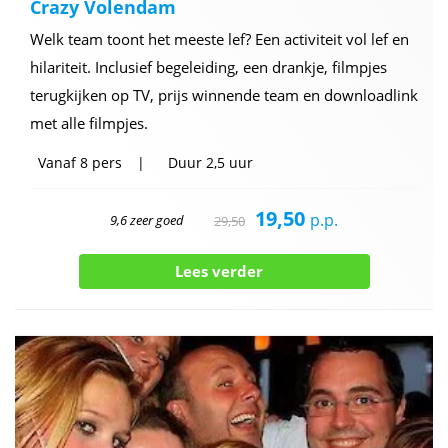
Crazy Volendam
Welk team toont het meeste lef? Een activiteit vol lef en
hilariteit. Inclusief begeleiding, een drankje, filmpjes
terugkijken op TV, prijs winnende team en downloadlink
met alle filmpjes.
Vanaf
8 pers
Duur
2,5 uur
19,50
p.p.
9,6 zeer goed
29,50
Lees verder