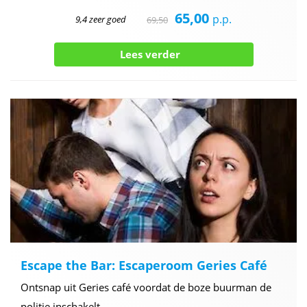
65,00
p.p.
9,4 zeer goed
69,50
Lees verder
Escape the Bar: Escaperoom Geries Café
Ontsnap uit Geries café voordat de boze buurman de
politie inschakelt.