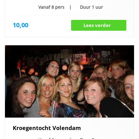
Vanaf
8 pers
Duur
1 uur
10,00
Lees verder
Kroegentocht Volendam