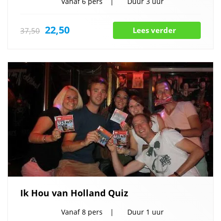
Vanaf
6 pers
Duur
3 uur
22,50
Lees verder
37,50
Ik Hou van Holland Quiz
Vanaf
8 pers
Duur
1 uur