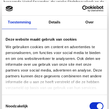
beroemde Hotel Spaander, de unieke Stolphoevekerk en de
kleine vissershuisjes in het Doolhof. Ook vind je een vraag
over de Volendamse artiesten en bekijk je een videoclip van
één van de grootste kermishits allertijden. Wanneer je bij
Toestemming
Details
Over
alle locaties de juiste antwoorden vindt, ontdek je de
geheimen van Volendam. Zeker is ook dat je na deze
Deze website maakt gebruik van cookies
puzzeltocht meer van Volendam weet dan een gemiddelde
We gebruiken cookies om content en advertenties te
Volendammer, want in de puzzeltocht vind je veel leuke
personaliseren, om functies voor social media te bieden
weetjes.
en om ons websiteverkeer te analyseren. Ook delen we
informatie over uw gebruik van onze site met onze
Puzzeltocht Volendam - in teams
partners voor social media, adverteren en analyse. Deze
Puzzeltocht Volendam
in teams is een puzzeltocht in teams
partners kunnen deze gegevens combineren met andere
en prijsuitreiking. Onze begeleider verdeelt de deelnemers
informatie die u aan ze heeft verstrekt of die ze hebben
in teams en elk team krijgt een puzzelboekje. Dan gaan de
verzameld op basis van uw gebruik van hun services.
teams op pad langs tien bezienswaardigheden rondom de
Toestemmingsselectie
Volendammer dijk, zoals de visafslag, het Doolhof en het
Noodzakelijk
wereldberoemde Hotel Spaander. Bij al deze locaties gaan