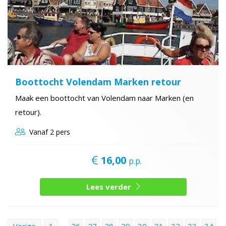
Boottocht Volendam Marken retour
Maak een boottocht van Volendam naar Marken (en
retour).
Vanaf
2 pers
16,00
p.p.
Lees verder
Vorige
1
…
26
27
28
29
30
31
32
33
34