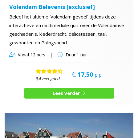
Volendam Belevenis [exclusief]
Beleef het ultieme 'Volendam gevoel' tijdens deze
interactieve en multimediale quiz over de Volendamse
geschiedenis, klederdracht, delicatessen, taal,
gewoonten en Palingsound.
Vanaf
12 pers
Duur
1 uur
17,50
p.p.
9,4 zeer goed
Lees verder