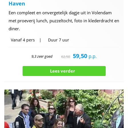
Haven
Een compleet en onvergetelijk dagje uit in Volendam
met proeverij lunch, puzzeltocht, foto in klederdracht en
diner.
Vanaf
4 pers
Duur
7 uur
59,50
p.p.
9,3 zeer goed
62,50
Lees verder