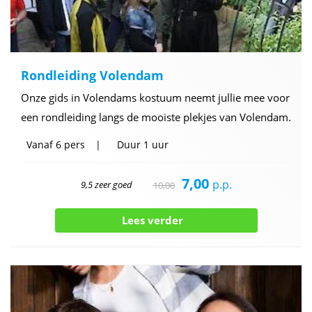
Rondleiding Volendam
Onze gids in Volendams kostuum neemt jullie mee voor
een rondleiding langs de mooiste plekjes van Volendam.
Vanaf
6 pers
Duur
1 uur
7,00
p.p.
9,5 zeer goed
10,00
Lees verder