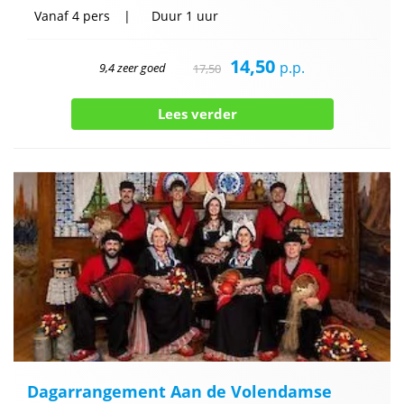
Vanaf
4 pers
Duur
1 uur
14,50
p.p.
9,4 zeer goed
17,50
Lees verder
Dagarrangement Aan de Volendamse