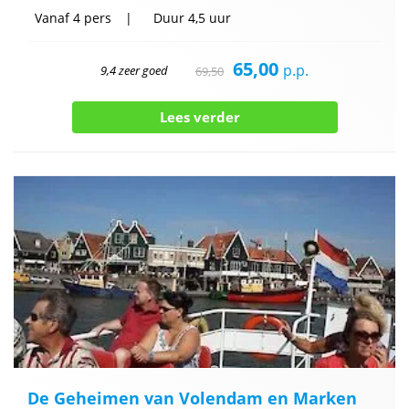
Vanaf
4 pers
Duur
4,5 uur
65,00
p.p.
9,4 zeer goed
69,50
Lees verder
De Geheimen van Volendam en Marken