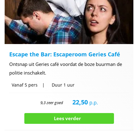
Escape the Bar: Escaperoom Geries Café
Ontsnap uit Geries café voordat de boze buurman de
politie inschakelt.
Vanaf
5 pers
Duur
1 uur
22,50
p.p.
9,3 zeer goed
Lees verder