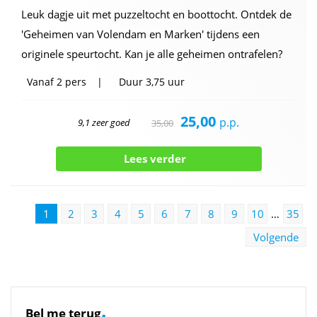
Leuk dagje uit met puzzeltocht en boottocht. Ontdek de
'Geheimen van Volendam en Marken' tijdens een
originele speurtocht. Kan je alle geheimen ontrafelen?
Vanaf
2 pers
Duur
3,75 uur
25,00
p.p.
9,1 zeer goed
35,00
Lees verder
1
2
3
4
5
6
7
8
9
10
…
35
Volgende
.
Bel me terug