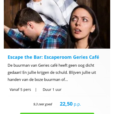
Escape the Bar: Escaperoom Geries Café
De buurman van Geries café heeft geen oog dicht
gedaan! En jullie krijgen de schuld. Blijven jullie uit
handen van de boze buurman of...
Vanaf
5 pers
Duur
1 uur
22,50
p.p.
9,3 zeer goed