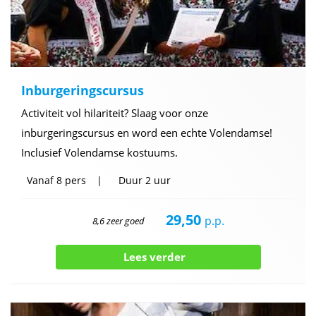
Inburgeringscursus
Activiteit vol hilariteit? Slaag voor onze
inburgeringscursus en word een echte Volendamse!
Inclusief Volendamse kostuums.
Vanaf
8 pers
Duur
2 uur
29,50
p.p.
8,6 zeer goed
Lees verder