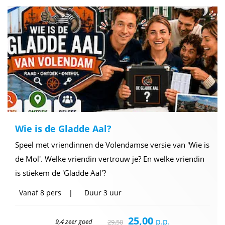
Wie is de Gladde Aal?
Speel met vriendinnen de Volendamse versie van 'Wie is
de Mol'. Welke vriendin vertrouw je? En welke vriendin
is stiekem de 'Gladde Aal'?
Vanaf
8 pers
Duur
3 uur
25,00
p.p.
9,4 zeer goed
29,50