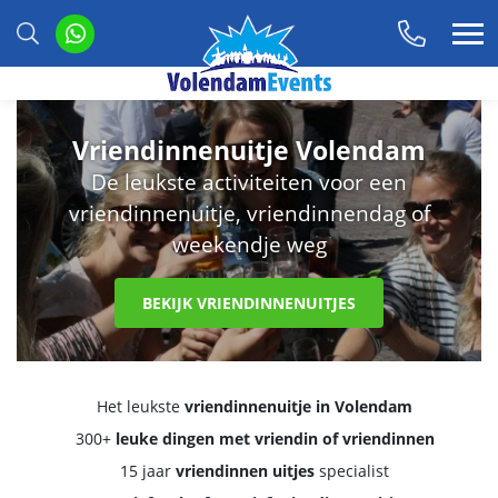
Vriendinnenuitje Volendam
De leukste activiteiten voor een
vriendinnenuitje, vriendinnendag of
weekendje weg
BEKIJK VRIENDINNENUITJES
Het leukste
vriendinnenuitje in Volendam
300+
leuke dingen met vriendin of vriendinnen
15 jaar
vriendinnen uitjes
specialist