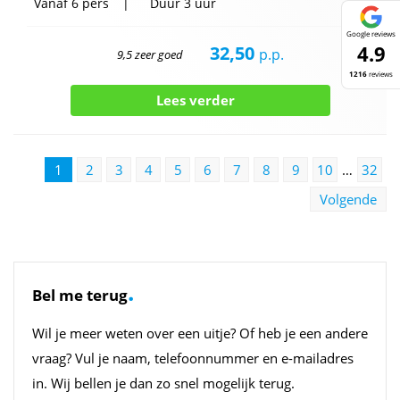
Vanaf
6 pers
Duur
3 uur
Google reviews
4.9
32,50
p.p.
9,5 zeer goed
1216
reviews
Lees verder
1
2
3
4
5
6
7
8
9
10
…
32
Volgende
.
Bel me terug
Wil je meer weten over een uitje? Of heb je een andere
vraag? Vul je naam, telefoonnummer en e-mailadres
in. Wij bellen je dan zo snel mogelijk terug.