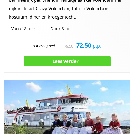
dijk inclusief Crazy Volendam, foto in Volendams
kostuum, diner en kroegentocht.
Vanaf
8 pers
Duur
8 uur
72,50
p.p.
9,4 zeer goed
79,50
Lees verder