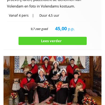
Volendam en foto in Volendams kostuum.
Vanaf
4 pers
Duur
4,5 uur
45,00
p.p.
9,7 zeer goed
Lees verder