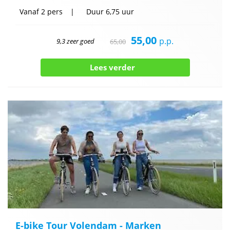
Vanaf
2 pers
Duur
6,75 uur
55,00
p.p.
9,3 zeer goed
65,00
Lees verder
E-bike Tour Volendam - Marken