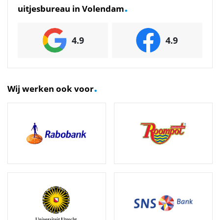
.
uitjesbureau in Volendam
4.9
4.9
.
Wij werken ook voor