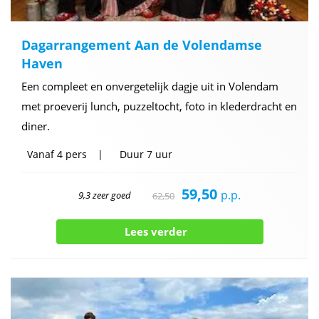
Dagarrangement Aan de Volendamse
Haven
Een compleet en onvergetelijk dagje uit in Volendam
met proeverij lunch, puzzeltocht, foto in klederdracht en
diner.
Vanaf
4 pers
Duur
7 uur
59,50
p.p.
9,3 zeer goed
62,50
Lees verder