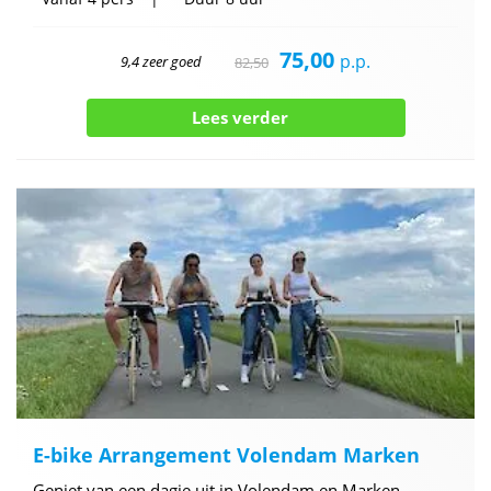
75,00
p.p.
9,4 zeer goed
82,50
Lees verder
E-bike Arrangement Volendam Marken
Geniet van een dagje uit in Volendam en Marken