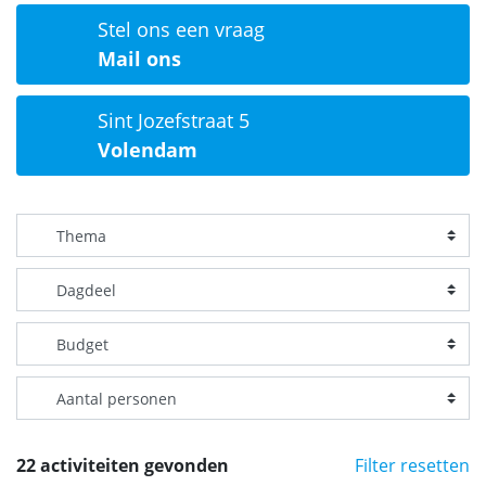
Stel ons een vraag
Mail ons
Sint Jozefstraat 5
Volendam
22 activiteiten gevonden
Filter resetten