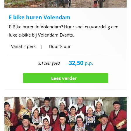
E bike huren Volendam
E-Bike huren in Volendam? Huur snel en voordelig een
luxe e-bike bij Volendam Events.
Vanaf
2 pers
Duur
8 uur
32,50
p.p.
9,1 zeer goed
Lees verder