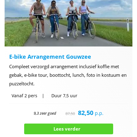
E-bike Arrangement Gouwzee
Compleet verzorgd arrangement inclusief koffie met
gebak, e-bike tour, boottocht, lunch, foto in kostuum en
puzzeltocht.
Vanaf
2 pers
Duur
7,5 uur
82,50
p.p.
9,3 zeer goed
87,50
Lees verder