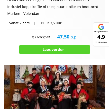
inclusief kopje koffie of thee, huur e-bike en boottocht
Marken - Volendam.
Vanaf
2 pers
Duur
3,5 uur
Google reviews
4.9
47,50
p.p.
9,3 zeer goed
1216
reviews
Lees verder