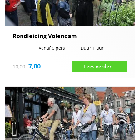
Rondleiding Volendam
Vanaf
6 pers
Duur
1 uur
7,00
Lees verder
10,00