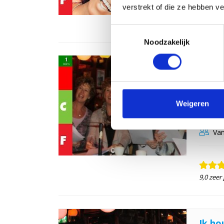
verstrekt of die ze hebben v
8,0 zeer
Toestemmingsselectie
Noodzakelijk
Onlin
Quiz
Leer di
Weigeren
vriende
Van
9,0 zeer
Ik ho