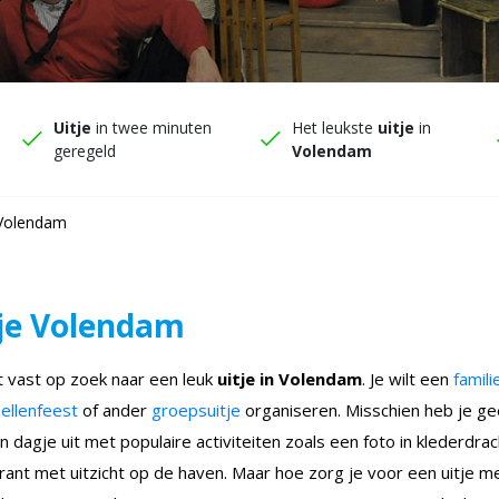
Uitje
in twee minuten
Het leukste
uitje
in
geregeld
Volendam
 Volendam
je Volendam
t vast op zoek naar een leuk
uitje in Volendam
. Je wilt een
famili
zellenfeest
of ander
groepsuitje
organiseren. Misschien heb je gee
n dagje uit met populaire activiteiten zoals een foto in klederdrac
rant met uitzicht op de haven. Maar hoe zorg je voor een uitje met