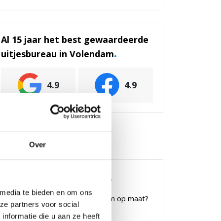
Al 15 jaar het best gewaardeerde
.
uitjesbureau in Volendam
4.9
4.9
.
ij werken ook voor
Over
.
Uitje Volendam op maat
 media te bieden en om ons
Op zoek naar een Uitje Volendam op maat?
ze partners voor social
Stuur ons een
e-mail.
nformatie die u aan ze heeft