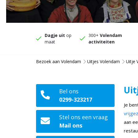
Dagje uit
op
300+
Volendam
maat
activiteiten
Bezoek aan Volendam
Uitjes Volendam
Uitje
Uit
Bel ons
0299-323217
Je ben
vrijge
Stel ons een vraag
aan ee
Mail ons
restau