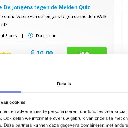
e De Jongens tegen de Meiden Quiz
e online versie van de jongens tegen de meiden. Welk
int?
af
8 pers
Duur
1 uur
10,00
Lees
 goed
p.p.
verder
W
Details
s de Gladde Aal Digitaal
tale versie van 'Wie is de Gladde Aal?' bij jou in de
 van cookies
er. Speel nu samen online.
ent en advertenties te personaliseren, om functies voor social
af
8 pers
Duur
1,5 uur
. Ook delen we informatie over uw gebruik van onze site met on
e. Deze partners kunnen deze gegevens combineren met andere i