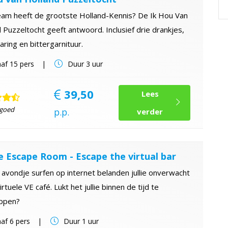
eam heeft de grootste Holland-Kennis? De Ik Hou Van
 Puzzeltocht geeft antwoord. Inclusief drie drankjes,
aring en bittergarnituur.
af
15 pers
Duur
3 uur
39,50
Lees
 goed
p.p.
verder
e Escape Room - Escape the virtual bar
avondje surfen op internet belanden jullie onverwacht
irtuele VE café. Lukt het jullie binnen de tijd te
ppen?
af
6 pers
Duur
1 uur