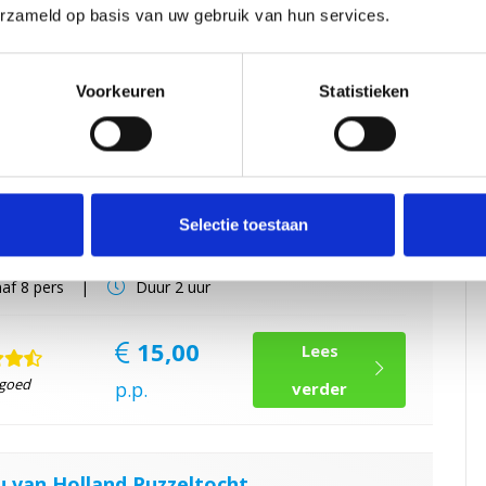
15,00
erzameld op basis van uw gebruik van hun services.
Lees
 goed
p.p.
verder
Voorkeuren
Statistieken
e Workshop Volendams & online Holland
gitaal de Volendamse taal en speel Holland quiz met
Selectie toestaan
n, familie of collega's.
af
8 pers
Duur
2 uur
15,00
Lees
 goed
p.p.
verder
u van Holland Puzzeltocht