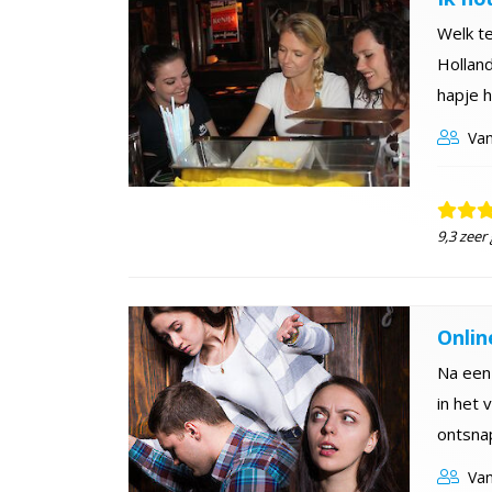
Welk t
Holland
hapje h
Van
9,3 zeer
Onlin
Na een 
in het v
ontsna
Van