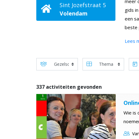
meer d
Sint Jozefstraat 5
gids i
Volendam
een sa
beste 
Lees 
337 activiteiten gevonden
Onlin
Wie is 
noeme
Van