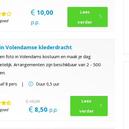
10,00
Lees
 goed
p.p.
verder
in Volendamse klederdracht
en foto in Volendams kostuum en maak je dag
telijk. Arrangementen zijn beschikbaar van 2 - 500
en.
af
8 pers
Duur
0,5 uur
Lees
10,50
8,50
p.p.
 goed
verder