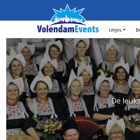
Uitjes
Be
De leuks