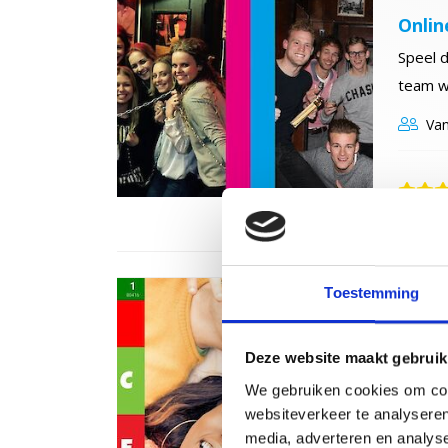
Onlin
Speel d
team w
Van
8,0 zeer
Toestemming
Wie i
De digi
Deze website maakt gebruik
huiskam
We gebruiken cookies om cont
Van
websiteverkeer te analyseren
media, adverteren en analys