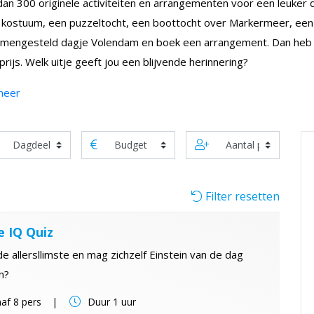
an 300 originele activiteiten en arrangementen voor een leuker 
n kostuum, een puzzeltocht, een boottocht over Markermeer, een
mengesteld dagje Volendam en boek een arrangement. Dan heb j
prijs. Welk uitje geeft jou een blijvende herinnering?
meer
Filter resetten
e IQ Quiz
de allersllimste en mag zichzelf Einstein van de dag
n?
af
8 pers
Duur
1 uur