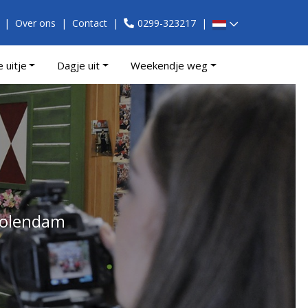
Over ons
Contact
0299-323217
e uitje
Dagje uit
Weekendje weg
 Volendam