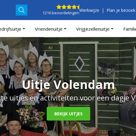
Werkwijze
Plan je bezoek
1216 beoordelingen
drijfsuitje
Vriendenuitje
Vrijgezellenuitje
Famili
Uitje Volendam
te uitjes en activiteiten voor een dagje
BEKIJK UITJES