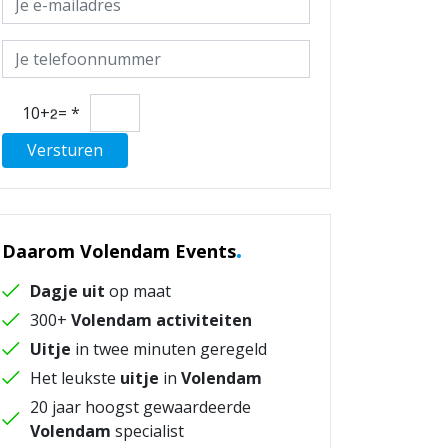
10+
=
*
Versturen
.
Daarom Volendam Events
Dagje uit
op maat
300+
Volendam activiteiten
Uitje
in twee minuten geregeld
Het leukste
uitje
in
Volendam
20 jaar hoogst gewaardeerde
Volendam
specialist