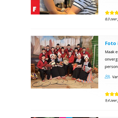
8,0 zeer
Foto 
Maak e
onverge
person
Van
9,4 zeer