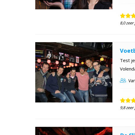
8,0 zeer
Voetb
Test je
Volend
Van
9,8 zeer