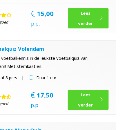
15,00
Lees
 goed
p.p.
verder
alquiz Volendam
 voetbalkennis in de leukste voetbalquiz van
am! Met stemkastjes.
af
8 pers
Duur
1 uur
17,50
Lees
 goed
p.p.
verder