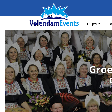
Uitjes
Be
Groe