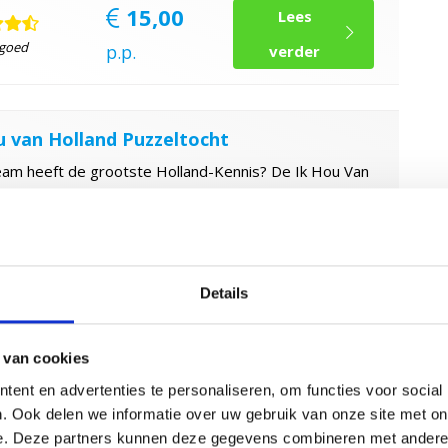
15,00
Lees
 goed
p.p.
verder
u van Holland Puzzeltocht
eam heeft de grootste Holland-Kennis? De Ik Hou Van
 Puzzeltocht geeft antwoord. Inclusief drie drankjes,
aring en bittergarnituur.
af
15 pers
Duur
3 uur
Details
39,50
Lees
 goed
p.p.
verder
 van cookies
ent en advertenties te personaliseren, om functies voor social
. Ook delen we informatie over uw gebruik van onze site met on
e. Deze partners kunnen deze gegevens combineren met andere i
e Escape Room - Escape the virtual bar