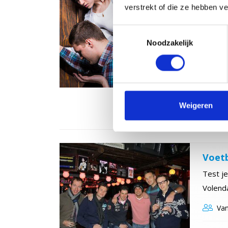
verstrekt of die ze hebben v
Na een 
in het v
Toestemmingsselectie
Noodzakelijk
ontsna
Van
Weigeren
8,0 zeer
Voetb
Test je
Volend
Van