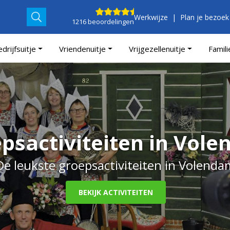
Werkwijze
Plan je bezoek
1216 beoordelingen
drijfsuitje
Vriendenuitje
Vrijgezellenuitje
Famili
psactiviteiten in Vol
De leukste groepsactiviteiten in Volenda
BEKIJK ACTIVITEITEN