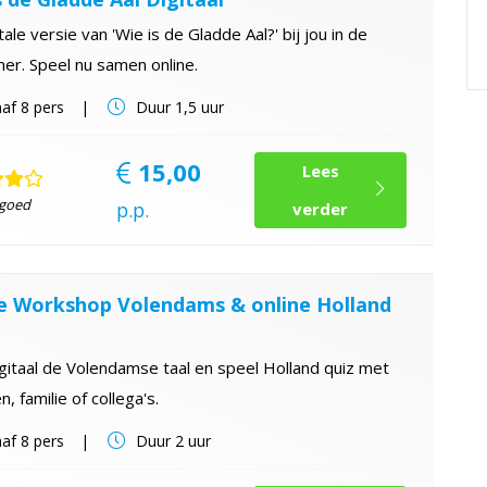
tale versie van 'Wie is de Gladde Aal?' bij jou in de
er. Speel nu samen online.
af
8 pers
Duur
1,5 uur
15,00
Lees
 goed
p.p.
verder
e Workshop Volendams & online Holland
gitaal de Volendamse taal en speel Holland quiz met
n, familie of collega's.
af
8 pers
Duur
2 uur