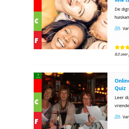
De digi
huiskam
Van
8,0 zeer
Onlin
Quiz
Leer di
vriende
Van