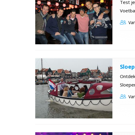
Test j
Voetbal
Van
Sloep
Ontdek 
Sloepen
Van