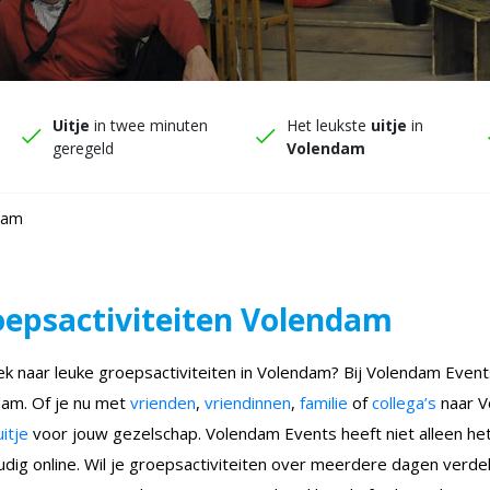
Uitje
in twee minuten
Het leukste
uitje
in
geregeld
Volendam
ndam
epsactiviteiten Volendam
k naar leuke groepsactiviteiten in Volendam? Bij Volendam Events 
am. Of je nu met
vrienden
,
vriendinnen
,
familie
of
collega’s
naar V
uitje
voor jouw gezelschap. Volendam Events heeft niet alleen het
dig online. Wil je groepsactiviteiten over meerdere dagen verd