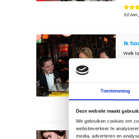
9,0 zeer
Ik ho
Welk t
Holland
hapje h
Van
Toestemming
9,3 zeer
Deze website maakt gebruik
We gebruiken cookies om cont
websiteverkeer te analyseren
media, adverteren en analys
Onlin