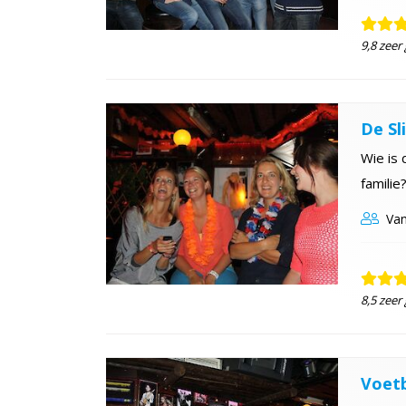
9,8 zeer
De Sl
Wie is 
familie
Van
8,5 zeer
Voetb