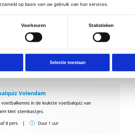
erzameld op basis van uw gebruik van hun services.
avondje surfen op internet belanden jullie onverwacht
irtuele VE café. Lukt het jullie binnen de tijd te
Voorkeuren
Statistieken
ppen?
af
6 pers
Duur
1 uur
15,00
Lees
Selectie toestaan
 goed
p.p.
verder
alquiz Volendam
 voetbalkennis in de leukste voetbalquiz van
am! Met stemkastjes.
af
8 pers
Duur
1 uur