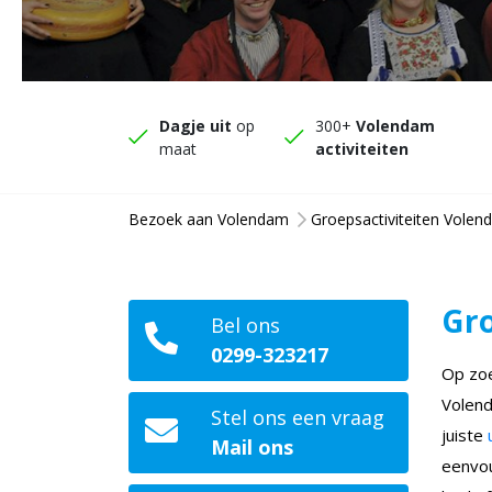
Dagje uit
op
300+
Volendam
maat
activiteiten
Bezoek aan Volendam
Groepsactiviteiten Vole
Gro
Bel ons
0299-323217
Op zoe
Volend
Stel ons een vraag
juiste
Mail ons
eenvou