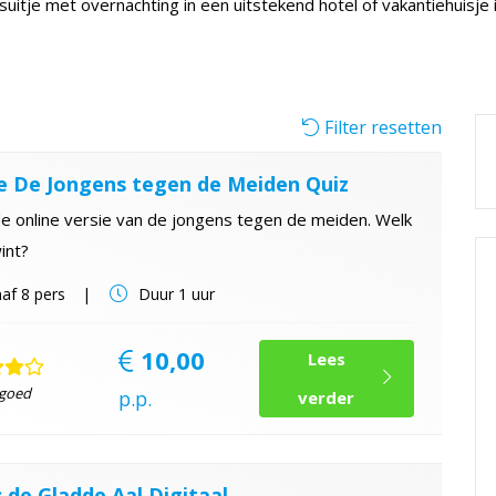
fsuitje met overnachting in een uitstekend hotel of vakantiehuisje
Filter resetten
e De Jongens tegen de Meiden Quiz
e online versie van de jongens tegen de meiden. Welk
int?
af
8 pers
Duur
1 uur
10,00
Lees
 goed
p.p.
verder
s de Gladde Aal Digitaal