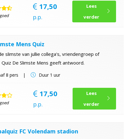
17,50
Lees
 goed
p.p.
verder
imste Mens Quiz
de slimste van jullie collega's, vriendengroep of
? Quiz De Slimste Mens geeft antwoord.
af
8 pers
Duur
1 uur
17,50
Lees
 goed
p.p.
verder
alquiz FC Volendam stadion