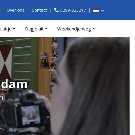
Over ons
Contact
0299-323217
e uitje
Dagje uit
Weekendje weg
endam
m