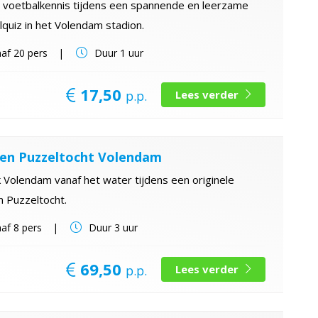
e voetbalkennis tijdens een spannende en leerzame
quiz in het Volendam stadion.
af
20 pers
Duur
1 uur
17,50
p.p.
Lees verder
en Puzzeltocht Volendam
Volendam vanaf het water tijdens een originele
 Puzzeltocht.
af
8 pers
Duur
3 uur
69,50
p.p.
Lees verder