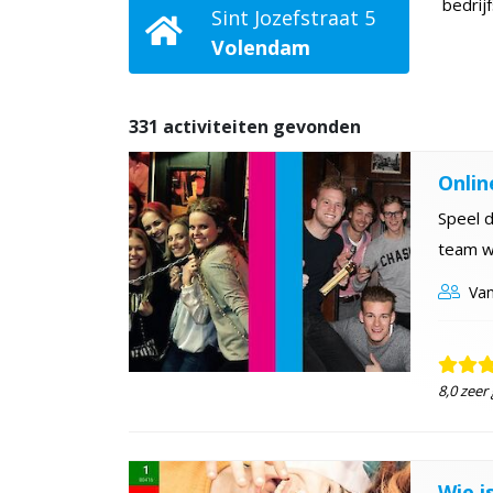
bedrij
Sint Jozefstraat 5
Volendam
331 activiteiten gevonden
Onlin
Speel d
team w
Van
8,0 zeer
Wie i