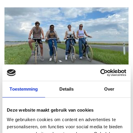
E-bike Arrangement Volendam Marken
Geniet van een dagje uit in Volendam en Marken
Toestemming
Details
Over
inclusief kopje koffie of thee, huur e-bike en boottocht
Marken - Volendam.
Deze website maakt gebruik van cookies
Vanaf
2 pers
Duur
3,5 uur
We gebruiken cookies om content en advertenties te
personaliseren, om functies voor social media te bieden