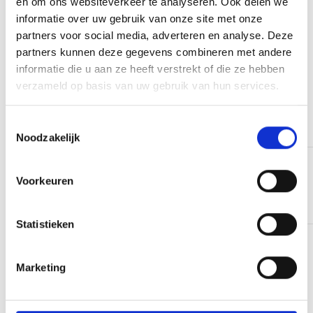
en om ons websiteverkeer te analyseren. Ook delen we
47,50
p.p.
9,3 zeer goed
informatie over uw gebruik van onze site met onze
partners voor social media, adverteren en analyse. Deze
Lees verder
partners kunnen deze gegevens combineren met andere
informatie die u aan ze heeft verstrekt of die ze hebben
verzameld op basis van uw gebruik van hun services.
Toestemmingsselectie
Noodzakelijk
Google reviews
Voorkeuren
4.9
1216
reviews
Statistieken
Hotelarrangement Aan de Volendamse
Marketing
Haven
Een compleet hotelarrangement met petit lunch,