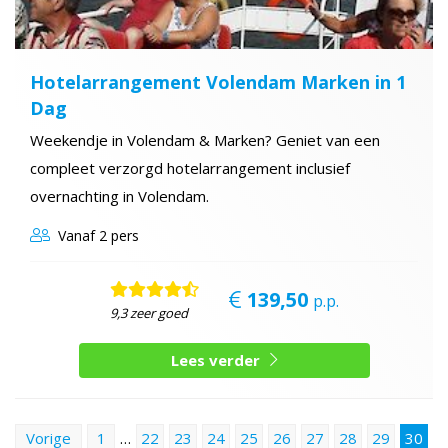
Hotelarrangement Volendam Marken in 1
Dag
Weekendje in Volendam & Marken? Geniet van een
compleet verzorgd hotelarrangement inclusief
overnachting in Volendam.
Vanaf
2 pers
139,50
p.p.
9,3 zeer goed
Lees verder
Vorige
1
…
22
23
24
25
26
27
28
29
30