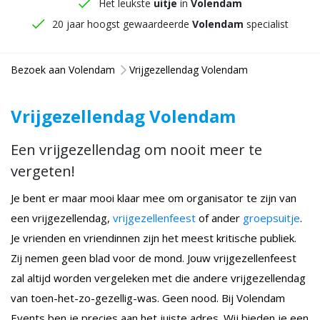
Het leukste
uitje
in
Volendam
20 jaar hoogst gewaardeerde
Volendam
specialist
Bezoek aan Volendam
Vrijgezellendag Volendam
Vrijgezellendag Volendam
Een vrijgezellendag om nooit meer te
vergeten!
Je bent er maar mooi klaar mee om organisator te zijn van
een vrijgezellendag,
vrijgezellenfeest
of ander
groepsuitje
.
Je vrienden en vriendinnen zijn het meest kritische publiek.
Zij nemen geen blad voor de mond. Jouw vrijgezellenfeest
zal altijd worden vergeleken met die andere vrijgezellendag
van toen-het-zo-gezellig-was. Geen nood. Bij Volendam
Events ben je precies aan het juiste adres. Wij bieden je een