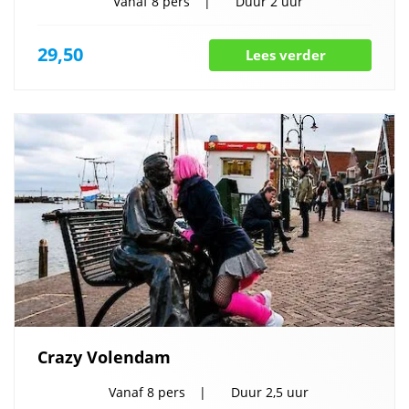
Vanaf
8 pers
Duur
2 uur
29,50
Lees verder
Crazy Volendam
Vanaf
8 pers
Duur
2,5 uur