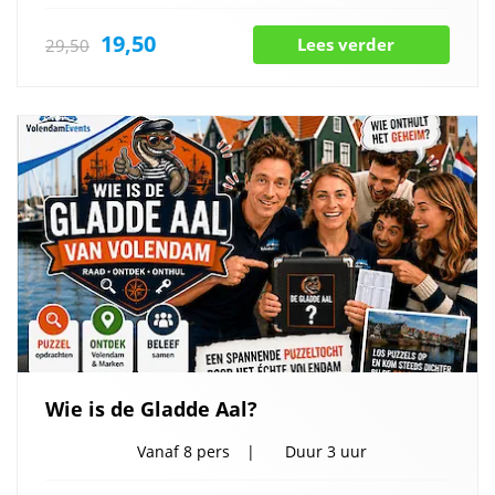
19,50
Lees verder
29,50
Wie is de Gladde Aal?
Vanaf
8 pers
Duur
3 uur