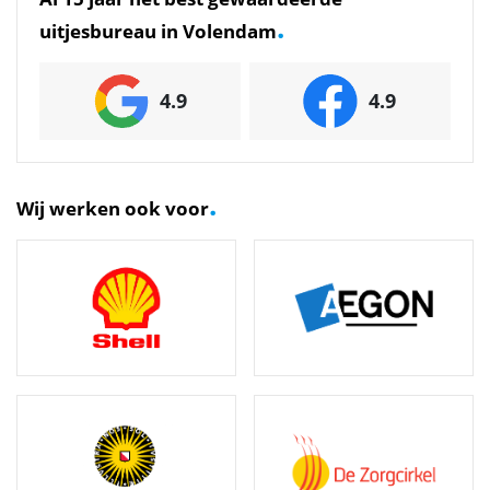
.
uitjesbureau in Volendam
4.9
4.9
.
Wij werken ook voor