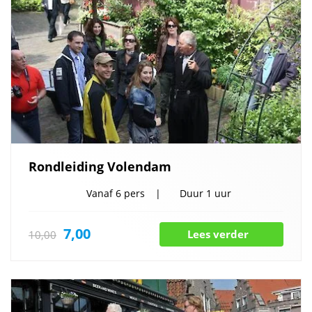
Rondleiding Volendam
Vanaf
6 pers
Duur
1 uur
7,00
Lees verder
10,00