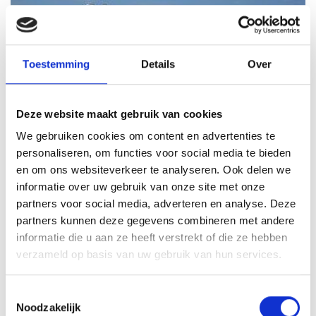
Toestemming
Details
Over
Deze website maakt gebruik van cookies
We gebruiken cookies om content en advertenties te
De Geheimen van Volendam en Marken
personaliseren, om functies voor social media te bieden
Leuk dagje uit met puzzeltocht en boottocht. Ontdek de
en om ons websiteverkeer te analyseren. Ook delen we
'Geheimen van Volendam en Marken' tijdens een
informatie over uw gebruik van onze site met onze
originele speurtocht. Kan je alle geheimen ontrafelen?
partners voor social media, adverteren en analyse. Deze
partners kunnen deze gegevens combineren met andere
Vanaf
2 pers
Duur
3,75 uur
informatie die u aan ze heeft verstrekt of die ze hebben
verzameld op basis van uw gebruik van hun services.
25,00
p.p.
35,00
9,1 zeer goed
Toestemmingsselectie
Noodzakelijk