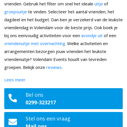
vrienden. Gebruik het filter om snel het ideale
uitje
of
groepsuitje
te vinden. Selecteer het aantal vrienden, het
dagdeel en het budget. Dan ben je verzekerd van de leukste
vriendendag in Volendam voor de beste prijs. Ook boek je
bij ons eenvoudig activiteiten voor een
avondje uit
of een
vriendenuitje met overnachting
. Welke activiteiten en
arrangementen bezorgen jouw vrienden het leukste
vriendenuitje? Volendam Events houdt van tevreden
groepen. Bekijk onze
reviews
.
Lees meer
Bel ons
0299-323217
Stel ons een vraag
Mail ons