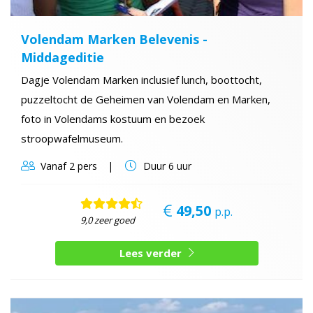
Volendam Marken Belevenis -
Middageditie
Dagje Volendam Marken inclusief lunch, boottocht,
puzzeltocht de Geheimen van Volendam en Marken,
foto in Volendams kostuum en bezoek
stroopwafelmuseum.
Vanaf
2 pers
Duur
6 uur
49,50
p.p.
9,0 zeer goed
Lees verder