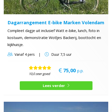
Dagarrangement E-bike Marken Volendam
Compleet dagje uit inclusief Watt e-bike, lunch, foto in
kostuum, demonstratie Wotljes Backerij, boottocht en
kijkhuisje.
Vanaf
4 pers
Duur
7,5 uur
75,00
p.p.
10,0 zeer goed
Lees verder