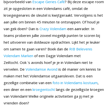
bijvoorbeeld van
Escape Geries Café
? Bij deze escape room
zit je opgesloten in een Volendams café, omdat de
kroegeigenares de sleutel is kwijtgeraakt. Vervolgens is het
aan jullie om binnen 45 minuten te ontsnappen. Of houd je
van gek doen? Dan is
Crazy Volendam
een aanrader. In
teams proberen jullie zoveel mogelijk punten te scoren bij
het uitvoeren van doldwaze opdrachten. Lijkt het je leuker
om samen te gaan varen? Boek dan de
RIB Belevenis
Volendam Marken
of een Dagje Volendam met
Zeiltocht. Ook 's avonds hoef je je in Volendam niet te
vervelen. De
Volendamse Avond
is dé manier om kennis te
maken met het Volendamse uitgaansleven. Dat is een
gezellige combinatie van een
foto in Volendams kostuum
,
een diner en een
kroegentocht
langs de gezelligste kroegen
van Volendam! Welke originele activiteiten ga jij met je
vrienden doen?