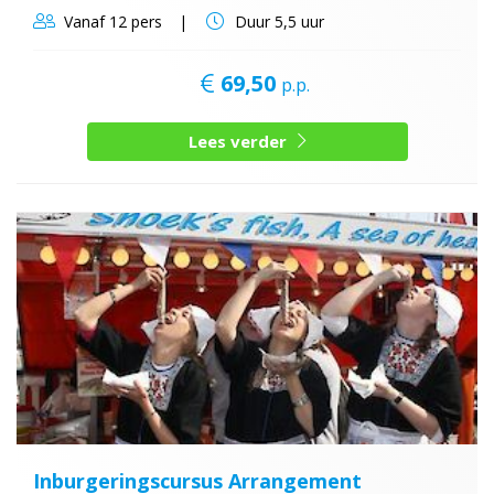
Vanaf
12 pers
Duur
5,5 uur
69,50
p.p.
Lees verder
Inburgeringscursus Arrangement