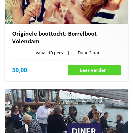
Originele boottocht: Borrelboot
Volendam
Vanaf
10 pers
Duur
2 uur
50,00
Lees verder