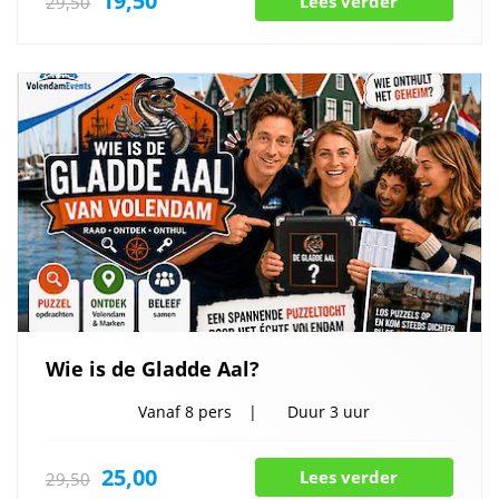
19,50
Lees verder
29,50
Wie is de Gladde Aal?
Vanaf
8 pers
Duur
3 uur
25,00
Lees verder
29,50