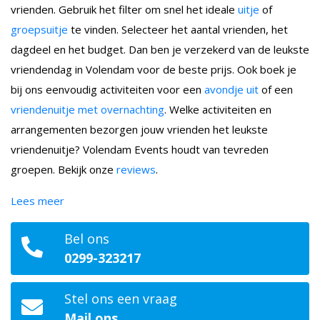
vrienden. Gebruik het filter om snel het ideale
uitje
of
groepsuitje
te vinden. Selecteer het aantal vrienden, het
dagdeel en het budget. Dan ben je verzekerd van de leukste
vriendendag in Volendam voor de beste prijs. Ook boek je
bij ons eenvoudig activiteiten voor een
avondje uit
of een
vriendenuitje met overnachting
. Welke activiteiten en
arrangementen bezorgen jouw vrienden het leukste
vriendenuitje? Volendam Events houdt van tevreden
groepen. Bekijk onze
reviews
.
Lees meer
Bel ons
0299-323217
Stel ons een vraag
Mail ons