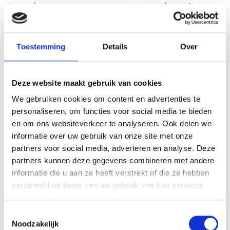
Op zoek naar een stoer mannen uitje? Misschien is het
Mannen van het Markermeer
arrangement dan jullie ding.
Samen met je vrienden geniet je van de heerlijkste
Toestemming
Details
Over
speciaalbieren met bijpassende hapjes in de havens van
Volendam en Marken. Of ga samen aan boord van een
authentiek zeilschip en beleef een waar zeilavontuur op het
Deze website maakt gebruik van cookies
Markermeer. Houd je van wel wat meer actie? Kies dan voor
We gebruiken cookies om content en advertenties te
een
RIB belevenis
en race met hoge snelheid over zee met
personaliseren, om functies voor social media te bieden
je beste maten.
en om ons websiteverkeer te analyseren. Ook delen we
informatie over uw gebruik van onze site met onze
Actieve vriendenuitjes in Volendam
partners voor social media, adverteren en analyse. Deze
partners kunnen deze gegevens combineren met andere
Op zoek naar een actief vriendenuitje? Volendam Events
informatie die u aan ze heeft verstrekt of die ze hebben
biedt enkele superactieve uitjes aan. Wat denk je van het
verzameld op basis van uw gebruik van hun services.
Outdoor Circuit Volendam? Een actief uitje voor sportieve
vrienden waarbij je moet klimmen, boogschieten en
Toestemmingsselectie
kratstapelen. Ook actief zijn de activiteiten bubbelvoetbal,
Noodzakelijk