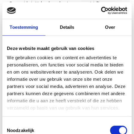
Onze gids in Volendams kostuum neemt jullie mee voor
een rondleiding langs de mooiste plekjes van Volendam.
Vanaf
6 pers
Duur
1 uur
Toestemming
Details
Over
7,00
p.p.
10,00
9,5 zeer goed
Deze website maakt gebruik van cookies
We gebruiken cookies om content en advertenties te
Lees verder
personaliseren, om functies voor social media te bieden
en om ons websiteverkeer te analyseren. Ook delen we
informatie over uw gebruik van onze site met onze
partners voor social media, adverteren en analyse. Deze
partners kunnen deze gegevens combineren met andere
informatie die u aan ze heeft verstrekt of die ze hebben
verzameld op basis van uw gebruik van hun services.
Toestemmingsselectie
Noodzakelijk