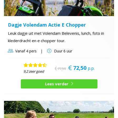
Dagje Volendam Actie E Chopper
Leuk dagje uit met Volendam Belevenis, lunch, foto in
klederdracht en e chopper tour.
Vanaf
4 pers
Duur
6 uur
72,50
p.p.
77,50
9,2 zeer goed
Lees verder