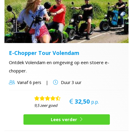
E-Chopper Tour Volendam
Ontdek Volendam en omgeving op een stoere e-
chopper.
Vanaf
6 pers
Duur
3 uur
32,50
p.p.
9,5 zeer goed
Lees verder