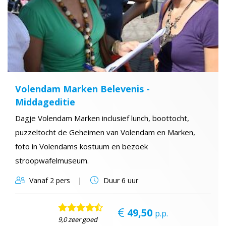
Volendam Marken Belevenis -
Middageditie
Dagje Volendam Marken inclusief lunch, boottocht,
puzzeltocht de Geheimen van Volendam en Marken,
foto in Volendams kostuum en bezoek
stroopwafelmuseum.
Vanaf
2 pers
Duur
6 uur
49,50
p.p.
9,0 zeer goed