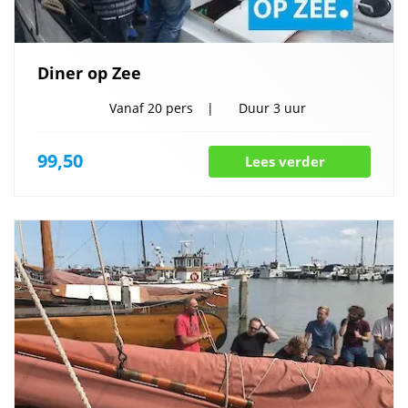
Diner op Zee
Vanaf
20 pers
Duur
3 uur
99,50
Lees verder