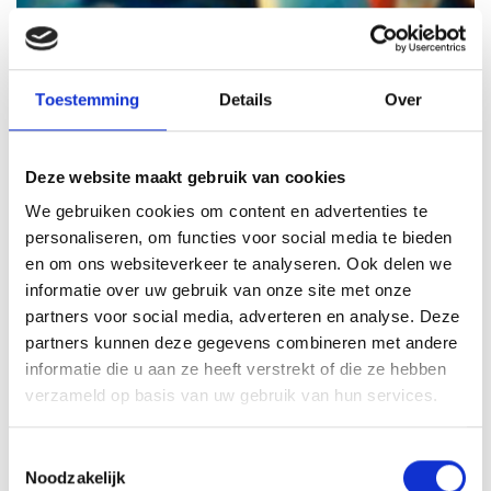
Toestemming
Details
Over
Deze website maakt gebruik van cookies
We gebruiken cookies om content en advertenties te
Online CSI Moord in het café
personaliseren, om functies voor social media te bieden
Wie heeft de moord gepleegd op kroegeigenaar Kees
en om ons websiteverkeer te analyseren. Ook delen we
informatie over uw gebruik van onze site met onze
Kil? Los deze zaak op!
partners voor social media, adverteren en analyse. Deze
Vanaf
8 pers
Duur
1 uur
partners kunnen deze gegevens combineren met andere
informatie die u aan ze heeft verstrekt of die ze hebben
verzameld op basis van uw gebruik van hun services.
10,00
p.p.
8,0 zeer goed
Toestemmingsselectie
Lees verder
Noodzakelijk