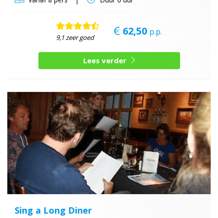
62,50
p.p.
9,1 zeer goed
Lees verder
Sing a Long Diner