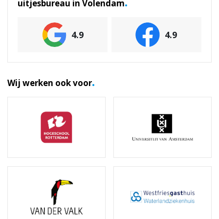
.
uitjesbureau in Volendam
4.9
4.9
.
Wij werken ook voor