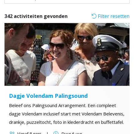
342 activiteiten gevonden
Filter resetten
Dagje Volendam Palingsound
Beleef ons Palingsound Arrangement. Een compleet
dagje Volendam inclusief start met Volendam Belevenis,
drankje, puzzeltocht, foto in klederdracht en buffettafel.
Vanaf
8 pers
Duur
6 uur