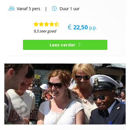
Vanaf
5 pers
Duur
1 uur
22,50
p.p.
9,3 zeer goed
Lees verder