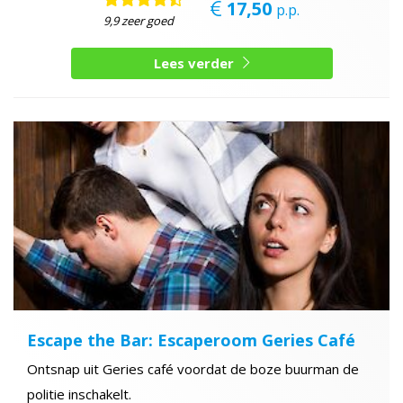
17,50
p.p.
9,9 zeer goed
Lees verder
Escape the Bar: Escaperoom Geries Café
Ontsnap uit Geries café voordat de boze buurman de
politie inschakelt.