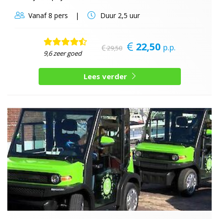
Vanaf
8 pers
Duur
2,5 uur
22,50
p.p.
29,50
9,6 zeer goed
Lees verder