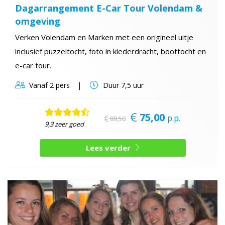
Dagarrangement E-Car Tour Volendam &
omgeving
Verken Volendam en Marken met een origineel uitje
inclusief puzzeltocht, foto in klederdracht, boottocht en
e-car tour.
Vanaf
2 pers
Duur
7,5 uur
75,00
p.p.
89,50
9,3 zeer goed
Lees verder