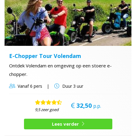
E-Chopper Tour Volendam
Ontdek Volendam en omgeving op een stoere e-
chopper.
Vanaf
6 pers
Duur
3 uur
32,50
p.p.
9,5 zeer goed
Lees verder