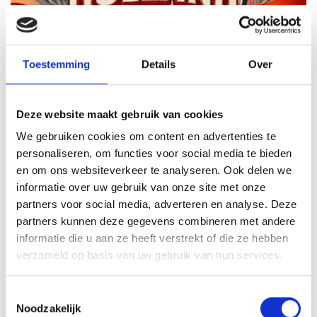
Toestemming
Details
Over
Deze website maakt gebruik van cookies
We gebruiken cookies om content en advertenties te
Holland Quiz Diner
personaliseren, om functies voor social media te bieden
Een avondje genieten van een smakelijk
en om ons websiteverkeer te analyseren. Ook delen we
informatie over uw gebruik van onze site met onze
driegangendiner en een gezellige Ik Hou Van Holland
partners voor social media, adverteren en analyse. Deze
Quiz.
partners kunnen deze gegevens combineren met andere
Vanaf
15 pers
Duur
3,25 uur
informatie die u aan ze heeft verstrekt of die ze hebben
verzameld op basis van uw gebruik van hun services.
52,50
p.p.
9,8 zeer goed
Toestemmingsselectie
Noodzakelijk