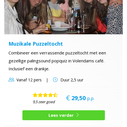
Muzikale Puzzeltocht
Combineer een verrassende puzzeltocht met een
gezellige palingsound popquiz in Volendams café.
Inclusief een drankje.
Vanaf
12 pers
Duur
2,5 uur
29,50
p.p.
9,5 zeer goed
Lees verder