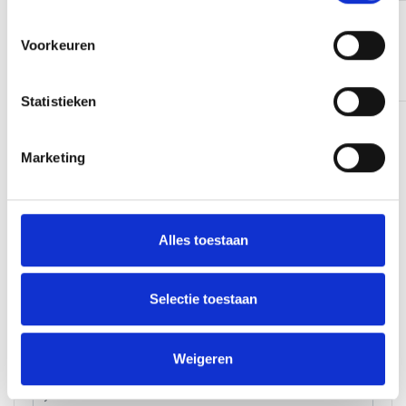
Lees verder
Google reviews
Voorkeuren
4.9
1216
reviews
Vorige
1
2
3
4
5
6
7
8
9
10
…
Statistieken
34
Volgende
Marketing
.
Bel me terug
Alles toestaan
Wil je meer weten over een uitje? Of heb je een
andere vraag? Vul je naam, telefoonnummer en e-
mailadres in. Wij bellen je dan zo snel mogelijk terug.
Selectie toestaan
Weigeren