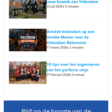
jouw bezoek aan Volendam
02 juli 2026
± 5 minuten
Ontdek Volendam op een
Unieke Manier met de
Volendam Belevenis!
17 maart 2026
± 2 minuten
10 tips voor het organiseren
van het perfecte uitje
27 februari 2026
± 0 minuut
Blijf op de hoogte van de