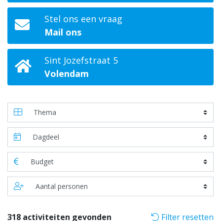
Stel ons een vraag
Mail ons
Sint Jozefstraat 5
Volendam
318 activiteiten gevonden
Filter resetten