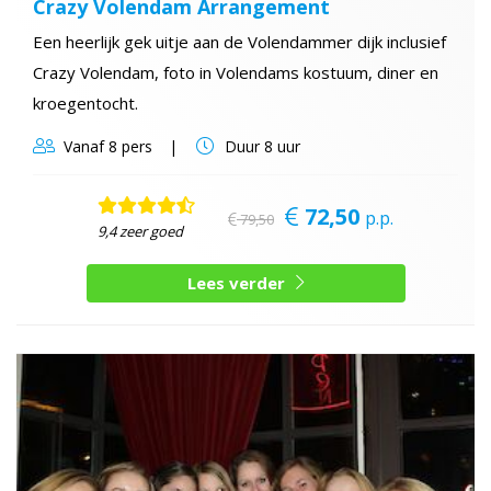
Crazy Volendam Arrangement
Een heerlijk gek uitje aan de Volendammer dijk inclusief
Crazy Volendam, foto in Volendams kostuum, diner en
kroegentocht.
Vanaf
8 pers
Duur
8 uur
72,50
p.p.
79,50
9,4 zeer goed
Lees verder