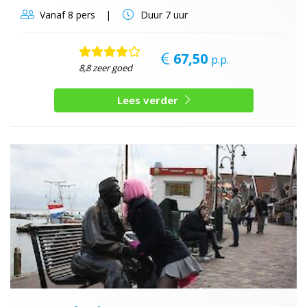
Vanaf
8 pers
Duur
7 uur
67,50
p.p.
8,8 zeer goed
Lees verder