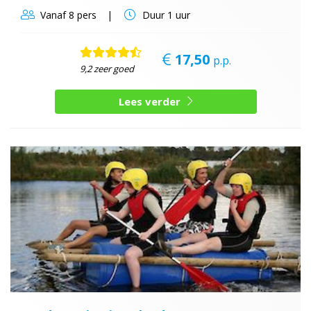
Vanaf
8 pers
Duur
1 uur
17,50
p.p.
9,2 zeer goed
Lees verder