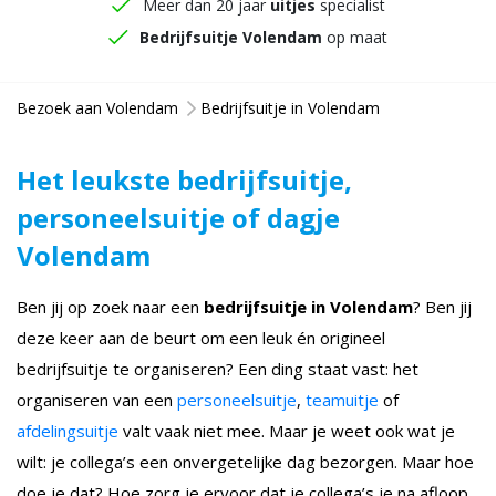
Meer dan 20 jaar
uitjes
specialist
Bedrijfsuitje Volendam
op maat
Bezoek aan Volendam
Bedrijfsuitje in Volendam
Het leukste bedrijfsuitje,
personeelsuitje of dagje
Volendam
Ben jij op zoek naar een
bedrijfsuitje in Volendam
? Ben jij
deze keer aan de beurt om een leuk én origineel
bedrijfsuitje te organiseren? Een ding staat vast: het
organiseren van een
personeelsuitje
,
teamuitje
of
afdelingsuitje
valt vaak niet mee. Maar je weet ook wat je
wilt: je collega’s een onvergetelijke dag bezorgen. Maar hoe
doe je dat? Hoe zorg je ervoor dat je collega’s je na afloop