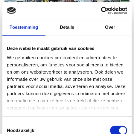
Toestemming
Details
Over
Deze website maakt gebruik van cookies
We gebruiken cookies om content en advertenties te
personaliseren, om functies voor social media te bieden
Kinderspeurtocht Help de Volendamse
en om ons websiteverkeer te analyseren. Ook delen we
Visserman
informatie over uw gebruik van onze site met onze
De leukste kinderspeurtocht door Volendam met
partners voor social media, adverteren en analyse. Deze
partners kunnen deze gegevens combineren met andere
filmpjes, geluidsfragmenten, puzzels en raadsels.
informatie die u aan ze heeft verstrekt of die ze hebben
Vanaf
4 pers
Duur
2 uur
verzameld op basis van uw gebruik van hun services.
7,50
Toestemmingsselectie
p.p.
8,5 zeer goed
Noodzakelijk