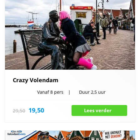
Crazy Volendam
Vanaf
8 pers
Duur
2,5 uur
19,50
Lees verder
29,50