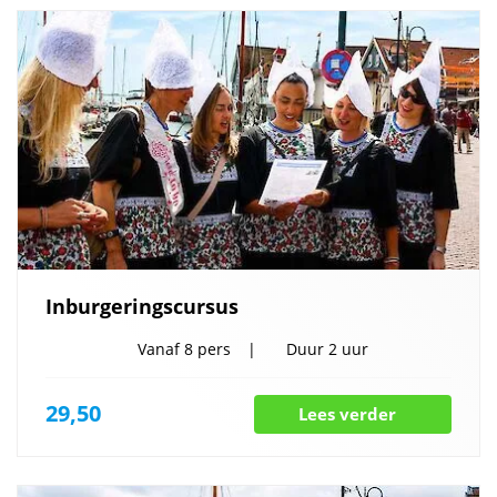
Inburgeringscursus
Vanaf
8 pers
Duur
2 uur
29,50
Lees verder