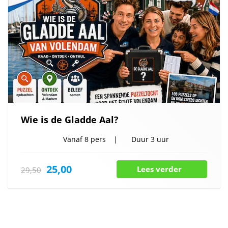
Wie is de Gladde Aal?
Vanaf
8 pers
Duur
3 uur
25,00
Lees verder
29,50