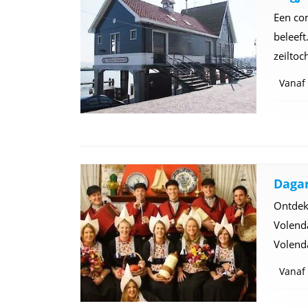
Een co
beleeft
zeiltoc
Vanaf
Daga
Ontdek
Volend
Volend
Vanaf