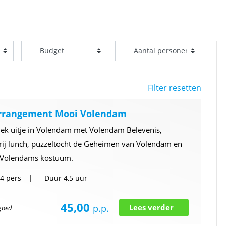
Filter resetten
rrangement Mooi Volendam
iek uitje in Volendam met Volendam Belevenis,
rij lunch, puzzeltocht de Geheimen van Volendam en
n Volendams kostuum.
4 pers
Duur
4,5 uur
45,00
p.p.
Lees verder
 goed