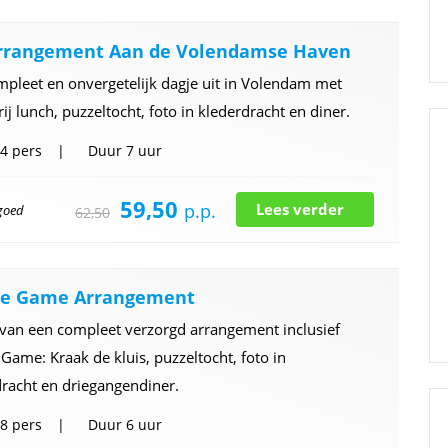
rrangement Aan de Volendamse Haven
pleet en onvergetelijk dagje uit in Volendam met
ij lunch, puzzeltocht, foto in klederdracht en diner.
4 pers
Duur
7 uur
59,50
p.p.
Lees verder
 goed
62,50
pe Game Arrangement
 van een compleet verzorgd arrangement inclusief
Game: Kraak de kluis, puzzeltocht, foto in
racht en driegangendiner.
8 pers
Duur
6 uur