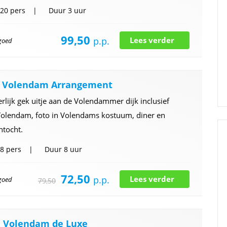
20 pers
Duur
3 uur
99,50
p.p.
Lees verder
 goed
y Volendam Arrangement
rlijk gek uitje aan de Volendammer dijk inclusief
Volendam, foto in Volendams kostuum, diner en
ntocht.
8 pers
Duur
8 uur
72,50
p.p.
Lees verder
 goed
79,50
e Volendam de Luxe