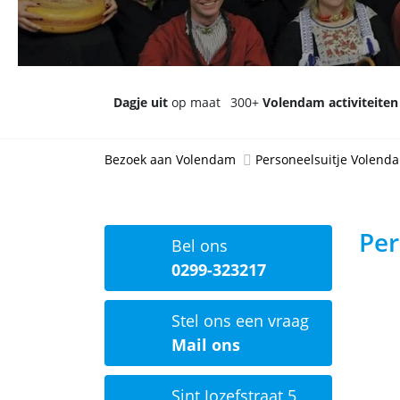
Dagje uit
op maat
300+
Volendam activiteiten
Bezoek aan Volendam
Personeelsuitje Volen
Per
Bel ons
0299-323217
Stel ons een vraag
Mail ons
Sint Jozefstraat 5