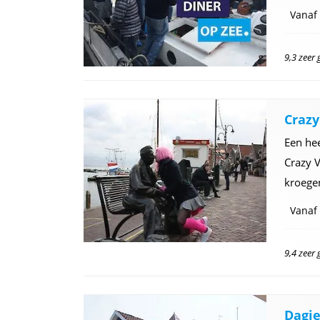
Vanaf
9,3 zeer
Craz
Een hee
Crazy 
kroege
Vanaf
9,4 zeer
Dagj