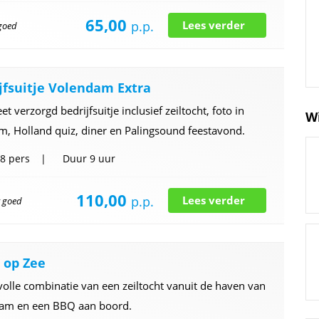
65,00
p.p.
Lees verder
 goed
jfsuitje Volendam Extra
t verzorgd bedrijfsuitje inclusief zeiltocht, foto in
W
, Holland quiz, diner en Palingsound feestavond.
8 pers
Duur
9 uur
110,00
p.p.
Lees verder
r goed
 op Zee
lle combinatie van een zeiltocht vanuit de haven van
am en een BBQ aan boord.