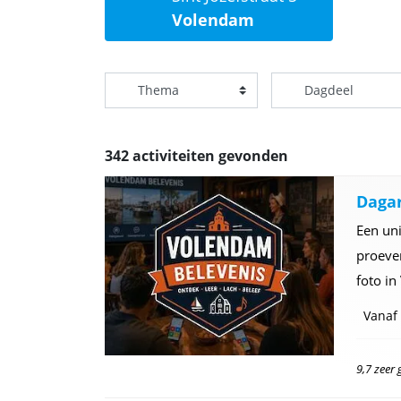
Volendam
342 activiteiten gevonden
Daga
Een un
proeve
foto i
Vanaf
9,7 zeer