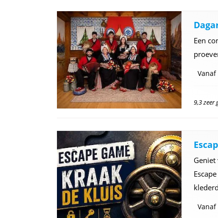
Daga
Een com
proever
Vanaf
9,3 zeer
Esca
Geniet
Escape 
klederd
Vanaf