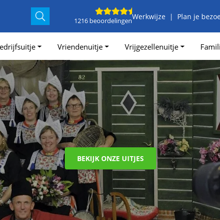
Werkwijze
Plan je bezo
1216 beoordelingen
edrijfsuitje
Vriendenuitje
Vrijgezellenuitje
Famili
BEKIJK ONZE UITJES