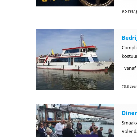
9,5 zeer
Bedri
Complee
kostuum
Vanaf
10,0 zee
Diner
Smaakvo
Volend