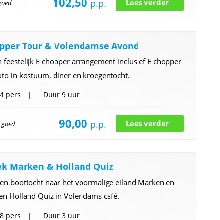
102,50
p.p.
Lees verder
 goed
pper Tour & Volendamse Avond
 feestelijk E chopper arrangement inclusief E chopper
oto in kostuum, diner en kroegentocht.
4 pers
Duur
9 uur
90,00
p.p.
Lees verder
r goed
k Marken & Holland Quiz
en boottocht naar het voormalige eiland Marken en
en Holland Quiz in Volendams café.
8 pers
Duur
3 uur