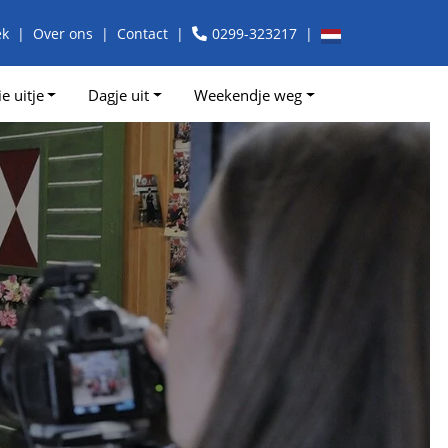
ek
Over ons
Contact
0299-323217
e uitje
Dagje uit
Weekendje weg