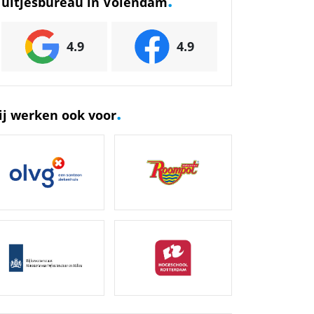
uitjesbureau in Volendam
4.9
4.9
.
ij werken ook voor