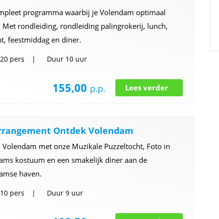
mpleet programma waarbij je Volendam optimaal
. Met rondleiding, rondleiding palingrokerij, lunch,
ht, feestmiddag en diner.
20 pers
Duur
10 uur
155,00
p.p.
Lees verder
rrangement Ontdek Volendam
 Volendam met onze Muzikale Puzzeltocht, Foto in
ams kostuum en een smakelijk diner aan de
amse haven.
10 pers
Duur
9 uur