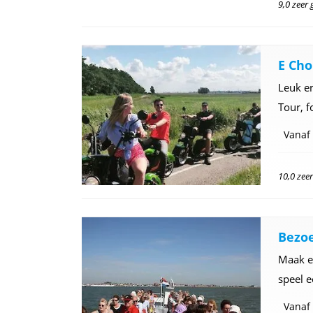
9,0 zeer
E Cho
Leuk en
Tour, f
Vanaf
10,0 zee
Bezoe
Maak e
speel e
Vanaf