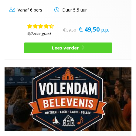
Vanaf
6 pers
Duur
5,5 uur
49,50
p.p.
59,50
9,0 zeer goed
Lees verder