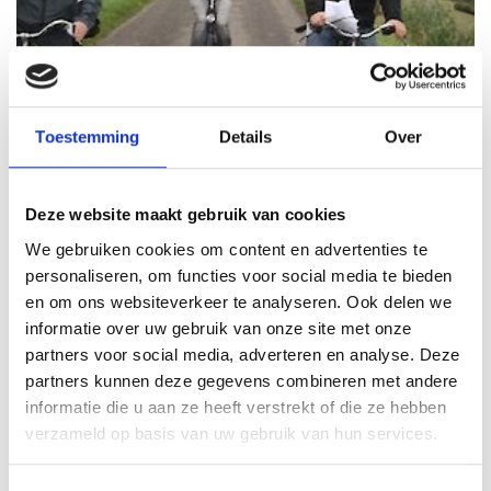
Fietspuzzeltocht Volendam
Toestemming
Details
Over
Ontdek Volendam en zijn omgeving met onze prachtige
fietspuzzeltocht. Inclusief drankje.
Deze website maakt gebruik van cookies
Vanaf
10 pers
Duur
2,5 uur
We gebruiken cookies om content en advertenties te
personaliseren, om functies voor social media te bieden
en om ons websiteverkeer te analyseren. Ook delen we
15,00
p.p.
8,5 zeer goed
informatie over uw gebruik van onze site met onze
partners voor social media, adverteren en analyse. Deze
Lees verder
partners kunnen deze gegevens combineren met andere
informatie die u aan ze heeft verstrekt of die ze hebben
verzameld op basis van uw gebruik van hun services.