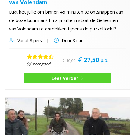
van Volendam
Lukt het jullie om binnen 45 minuten te ontsnappen aan
de boze buurman? En zijn jullie in staat de Geheimen
van Volendam te ontdekken tijdens de puzzeltocht?
Vanaf
8 pers
Duur
3 uur
27,50
p.p.
40,00
9,8 zeer goed
Lees verder