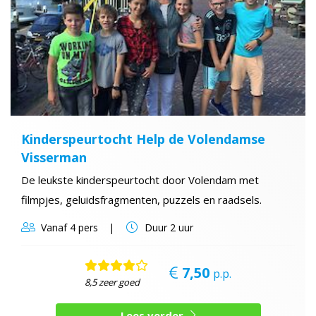
Kinderspeurtocht Help de Volendamse
Visserman
De leukste kinderspeurtocht door Volendam met
filmpjes, geluidsfragmenten, puzzels en raadsels.
Vanaf
4 pers
Duur
2 uur
7,50
p.p.
8,5 zeer goed
Lees verder