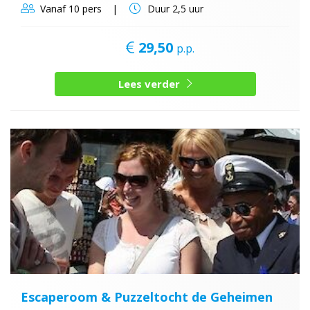
Vanaf
10 pers
Duur
2,5 uur
29,50
p.p.
Lees verder
Escaperoom & Puzzeltocht de Geheimen