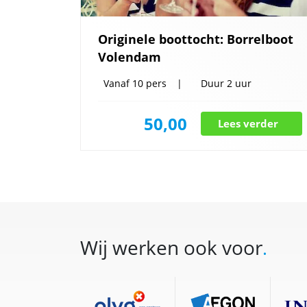
Originele boottocht: Borrelboot
Volendam
Vanaf
10 pers
Duur
2 uur
50,00
Lees verder
Wij werken ook voor
.