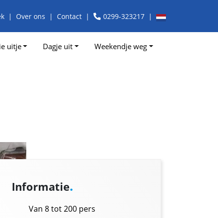
ek
Over ons
Contact
0299-323217
e uitje
Dagje uit
Weekendje weg
.
Informatie
Van 8 tot 200 pers