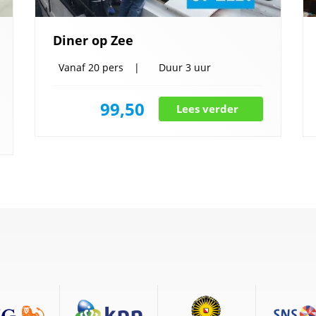
Diner op Zee
Vanaf
20 pers
Duur
3 uur
99,50
Lees verder