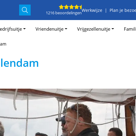
Werkwijze
Plan je bezo
1216 beoordelingen
edrijfsuitje
Vriendenuitje
Vrijgezellenuitje
Famili
dam
olendam