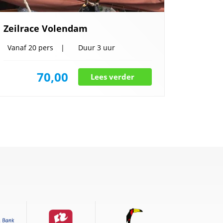
Zeilrace Volendam
Vanaf
20 pers
Duur
3 uur
70,00
Lees verder