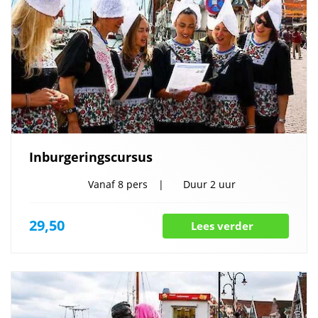
Inburgeringscursus
Vanaf
8 pers
Duur
2 uur
29,50
Lees verder