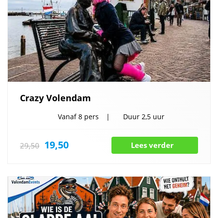
Crazy Volendam
Vanaf
8 pers
Duur
2,5 uur
19,50
Lees verder
29,50