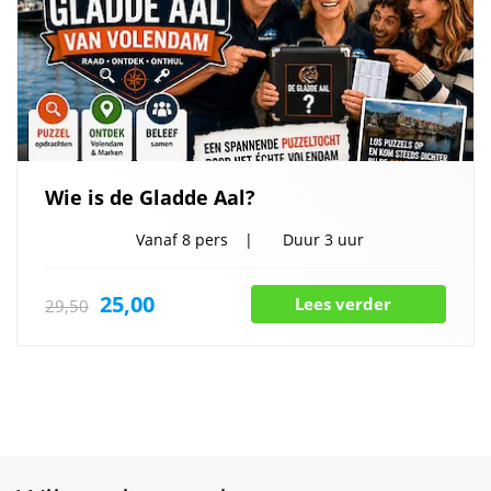
Wie is de Gladde Aal?
Vanaf
8 pers
Duur
3 uur
25,00
Lees verder
29,50