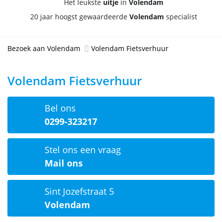
Het leukste
uitje
in
Volendam
20 jaar hoogst gewaardeerde
Volendam
specialist
Bezoek aan Volendam
Volendam Fietsverhuur
Volendam Fietsverhuur
Bel ons
0299-323217
Stel ons een vraag
Mail ons
Sint Jozefstraat 5
Volendam