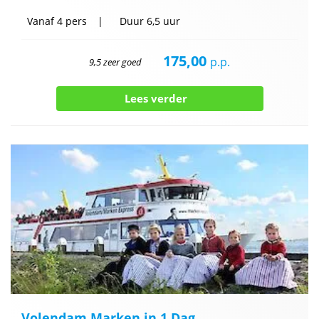
Vanaf
4 pers
Duur
6,5 uur
175,00
p.p.
9,5 zeer goed
Lees verder
Volendam Marken in 1 Dag