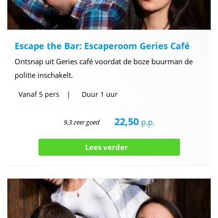
Escape the Bar: Escaperoom Geries Café
Ontsnap uit Geries café voordat de boze buurman de
politie inschakelt.
Vanaf
5 pers
Duur
1 uur
22,50
p.p.
9,3 zeer goed
Lees verder