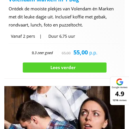
Ontdek de mooiste plekjes van Volendam én Marken
met dit leuke dagje uit. Inclusief koffie met gebak,
rondvaart, lunch, foto en puzzeltocht.
Vanaf
2 pers
Duur
6,75 uur
55,00
p.p.
9,3 zeer goed
65,00
Lees verder
Google reviews
4.9
1216
reviews