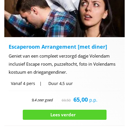
Escaperoom Arrangement [met diner]
Geniet van een compleet verzorgd dagje Volendam
inclusief Escape room, puzzeltocht, foto in Volendams
kostuum en driegangendiner.
Vanaf
4 pers
Duur
4,5 uur
65,00
p.p.
9,4 zeer goed
69,50
Lees verder