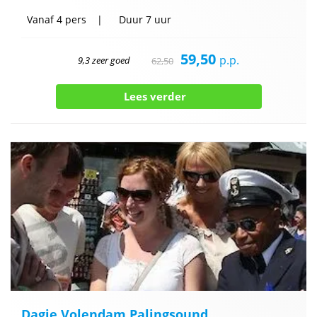
Vanaf
4 pers
Duur
7 uur
59,50
p.p.
9,3 zeer goed
62,50
Lees verder
Dagje Volendam Palingsound