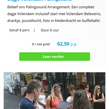
Beleef ons Palingsound Arrangement. Een compleet
dagje Volendam inclusief start met Volendam Belevenis,
drankje, puzzeltocht, foto in klederdracht en buffettafel.
Vanaf
8 pers
Duur
6 uur
62,50
p.p.
9,1 zeer goed
Lees verder