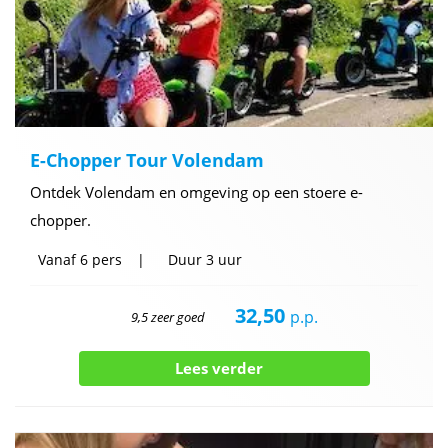
E-Chopper Tour Volendam
Ontdek Volendam en omgeving op een stoere e-
chopper.
Vanaf
6 pers
Duur
3 uur
32,50
p.p.
9,5 zeer goed
Lees verder