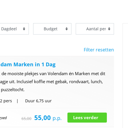
Filter resetten
ndam Marken in 1 Dag
 de mooiste plekjes van Volendam én Marken met dit
agje uit. Inclusief koffie met gebak, rondvaart, lunch,
 puzzeltocht.
2 pers
Duur
6,75 uur
55,00
p.p.
Lees verder
 goed
65,00