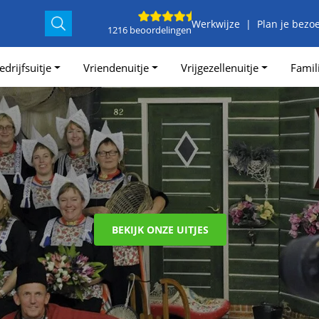
Werkwijze
Plan je bezo
1216 beoordelingen
edrijfsuitje
Vriendenuitje
Vrijgezellenuitje
Famili
BEKIJK ONZE UITJES