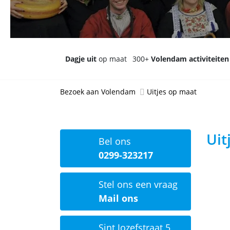
Dagje uit
op maat
300+
Volendam activiteiten
Bezoek aan Volendam
Uitjes op maat
Uit
Bel ons
0299-323217
Stel ons een vraag
Mail ons
Sint Jozefstraat 5