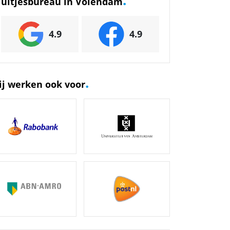
uitjesbureau in Volendam
4.9
4.9
.
ij werken ook voor