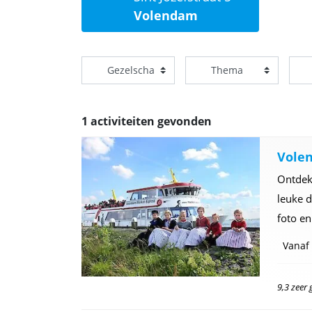
Volendam
1 activiteiten gevonden
Vole
Ontdek
leuke d
foto en
Vanaf
9,3 zeer