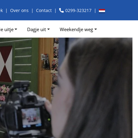
ek
Over ons
Contact
0299-323217
e uitje
Dagje uit
Weekendje weg