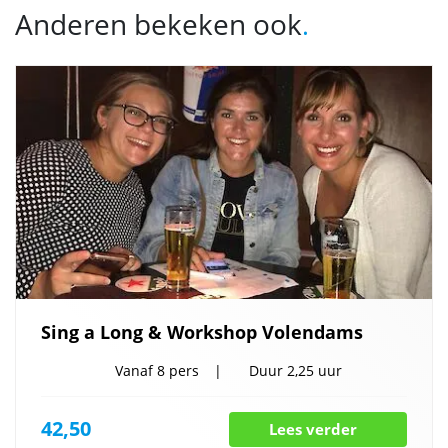
Anderen bekeken ook
.
Sing a Long & Workshop Volendams
Vanaf
8 pers
Duur
2,25 uur
42,50
Lees verder