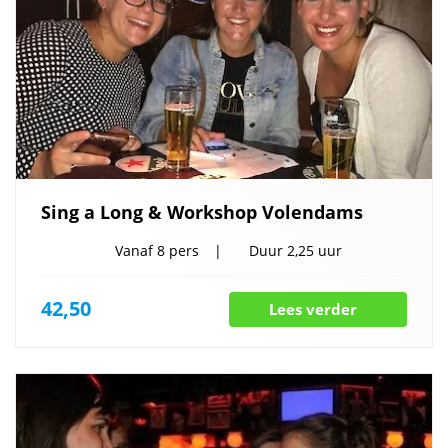
Sing a Long & Workshop Volendams
Vanaf
8 pers
Duur
2,25 uur
42,50
Lees verder