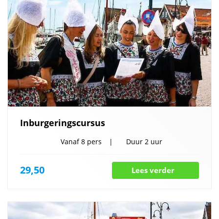
Inburgeringscursus
Vanaf
8 pers
Duur
2 uur
29,50
Lees verder