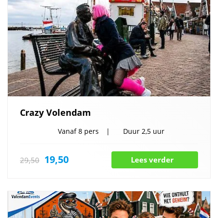
Crazy Volendam
Vanaf
8 pers
Duur
2,5 uur
19,50
Lees verder
29,50