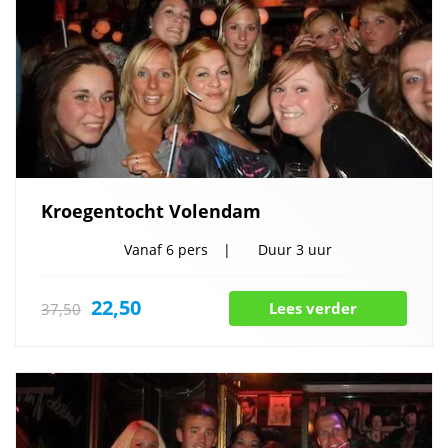
Kroegentocht Volendam
Vanaf
6 pers
Duur
3 uur
22,50
Lees verder
37,50