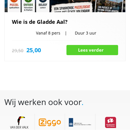
Wie is de Gladde Aal?
Vanaf
8 pers
Duur
3 uur
25,00
Lees verder
29,50
Wij werken ook voor
.