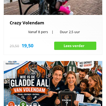
Crazy Volendam
Vanaf
8 pers
Duur
2,5 uur
19,50
Lees verder
29,50