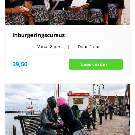
Inburgeringscursus
Vanaf
8 pers
Duur
2 uur
29,50
Lees verder