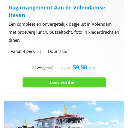
Dagarrangement Aan de Volendamse
Haven
Een compleet en onvergetelijk dagje uit in Volendam
met proeverij lunch, puzzeltocht, foto in klederdracht en
diner.
Vanaf
4 pers
Duur
7 uur
59,50
p.p.
9,3 zeer goed
62,50
Lees verder