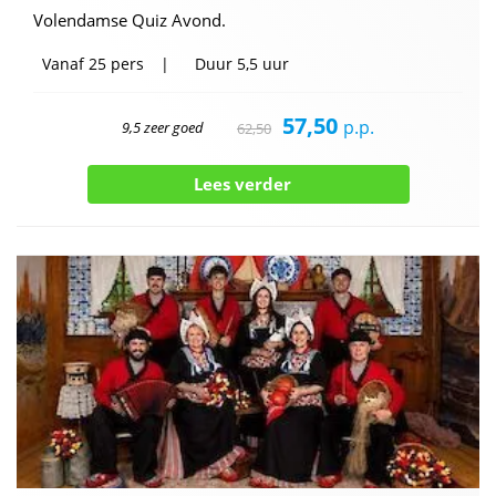
Volendamse Quiz Avond.
Vanaf
25 pers
Duur
5,5 uur
57,50
p.p.
9,5 zeer goed
62,50
Lees verder