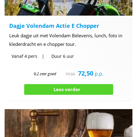
Dagje Volendam Actie E Chopper
Leuk dagje uit met Volendam Belevenis, lunch, foto in
klederdracht en e chopper tour.
Vanaf
4 pers
Duur
6 uur
72,50
p.p.
9,2 zeer goed
77,50
Lees verder