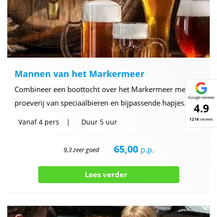
Mannen van het Markermeer
Combineer een boottocht over het Markermeer met een
Google reviews
proeverij van speciaalbieren en bijpassende hapjes.
4.9
1216
reviews
Vanaf
4 pers
Duur
5 uur
65,00
p.p.
9,3 zeer goed
Lees verder