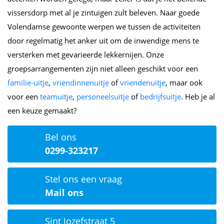
vissersdorp met al je zintuigen zult beleven. Naar goede
Volendamse gewoonte werpen we tussen de activiteiten
door regelmatig het anker uit om de inwendige mens te
versterken met gevarieerde lekkernijen. Onze
groepsarrangementen zijn niet alleen geschikt voor een
familie-uitje
,
vriendinnenuitje
of
vriendenuitje
, maar ook
voor een
teamuitje
,
personeelsuitje
of
bedrijfsuitje
. Heb je al
een keuze gemaakt?
Bel ons
0299-323217
Stel ons een vraag
Mail ons
Sint Jozefstraat 5