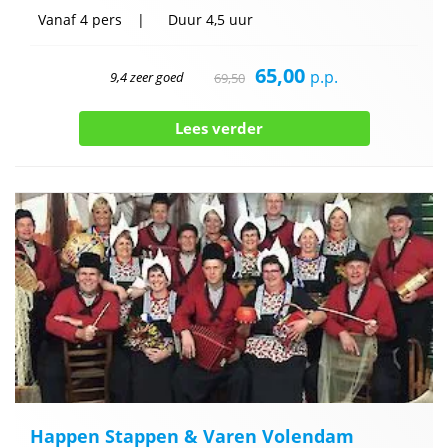
Vanaf
4 pers
Duur
4,5 uur
65,00
p.p.
9,4 zeer goed
69,50
Lees verder
Happen Stappen & Varen Volendam