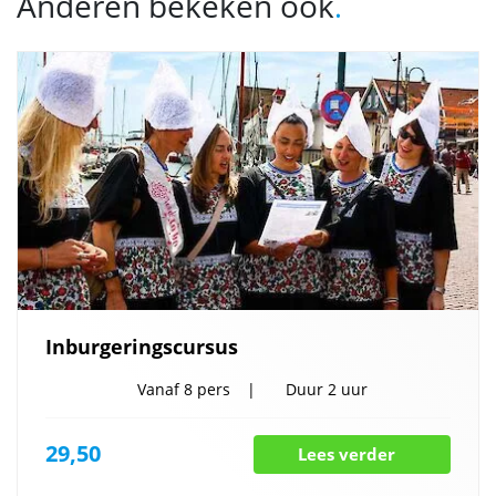
Anderen bekeken ook
.
Inburgeringscursus
Vanaf
8 pers
Duur
2 uur
29,50
Lees verder