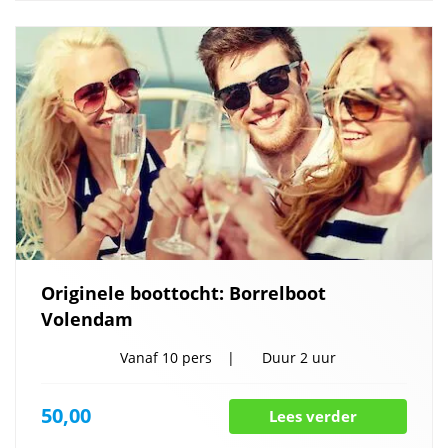
Originele boottocht: Borrelboot
Volendam
Vanaf
10 pers
Duur
2 uur
50,00
Lees verder