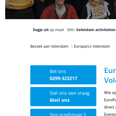
Dagje uit
op maat
300+
Volendam activiteiten
Bezoek aan Volendam
Europarcs Volendam
Eur
Bel ons
0299-323217
Vo
Stel ons een vraag
Wie op
Mail ons
EuroPa
direct
Sint Jozefstraat 5
Events