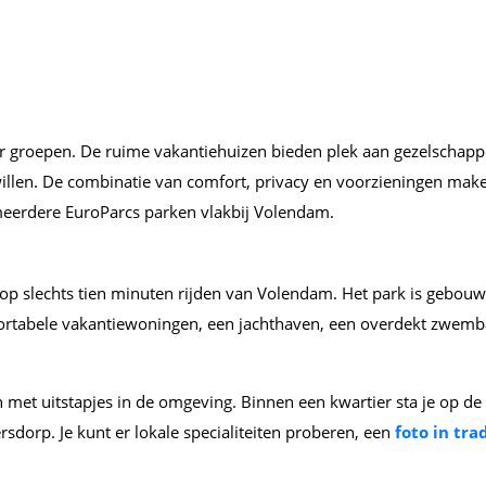
or groepen. De ruime vakantiehuizen bieden plek aan gezelschappe
len. De combinatie van comfort, privacy en voorzieningen maken 
meerdere EuroParcs parken vlakbij Volendam.
p slechts tien minuten rijden van Volendam. Het park is gebouwd 
mfortabele vakantiewoningen, een jachthaven, een overdekt zwemba
en met uitstapjes in de omgeving. Binnen een kwartier sta je op
rsdorp. Je kunt er lokale specialiteiten proberen, een
foto in tr