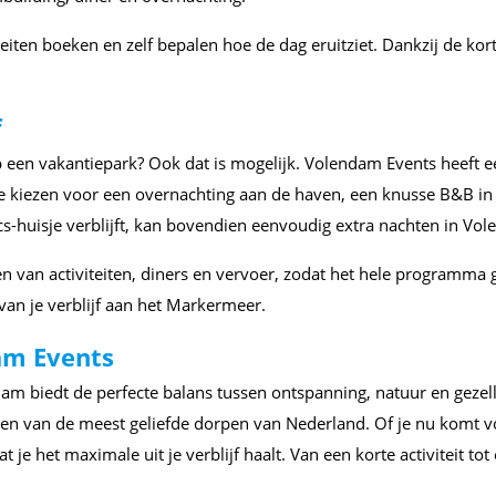
iteiten boeken en zelf bepalen hoe de dag eruitziet. Dankzij de ko
f
 een vakantiepark? Ook dat is mogelijk. Volendam Events heeft e
e kiezen voor een overnachting aan de haven, een knusse B&B in
s-huisje verblijft, kan bovendien eenvoudig extra nachten in Vol
van activiteiten, diners en vervoer, zodat het hele programma goe
van je verblijf aan het Markermeer.
am Events
ndam biedt de perfecte balans tussen ontspanning, natuur en geze
 een van de meest geliefde dorpen van Nederland. Of je nu komt 
at je het maximale uit je verblijf haalt. Van een korte activiteit 