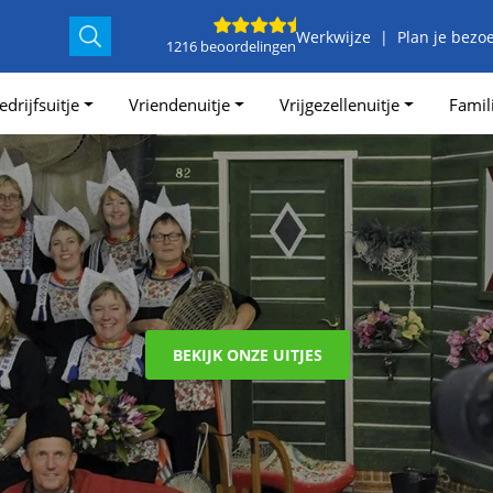
Werkwijze
Plan je bezo
1216 beoordelingen
edrijfsuitje
Vriendenuitje
Vrijgezellenuitje
Famili
BEKIJK ONZE UITJES