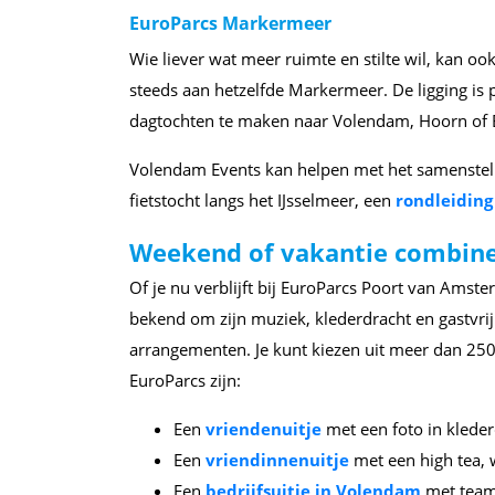
EuroParcs Markermeer
Wie liever wat meer ruimte en stilte wil, kan o
steeds aan hetzelfde Markermeer. De ligging is p
dagtochten te maken naar Volendam, Hoorn of 
Volendam Events kan helpen met het samenstelle
fietstocht langs het IJsselmeer, een
rondleidin
Weekend of vakantie combine
Of je nu verblijft bij EuroParcs Poort van Ams
bekend om zijn muziek, klederdracht en gastvrij
arrangementen. Je kunt kiezen uit meer dan 250 
EuroParcs zijn:
Een
vriendenuitje
met een foto in kleder
Een
vriendinnenuitje
met een high tea,
Een
bedrijfsuitje in Volendam
met teamb