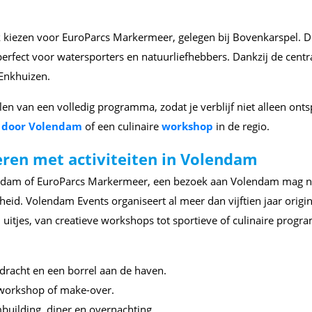
ok kiezen voor EuroParcs Markermeer, gelegen bij Bovenkarspel. D
erfect voor watersporters en natuurliefhebbers. Dankzij de centra
Enkhuizen.
n van een volledig programma, zodat je verblijf niet alleen ont
g door Volendam
of een culinaire
workshop
in de regio.
ren met activiteiten in Volendam
terdam of EuroParcs Markermeer, een bezoek aan Volendam mag nie
heid. Volendam Events organiseert al meer dan vijftien jaar origi
uitjes, van creatieve workshops tot sportieve of culinaire prog
dracht en een borrel aan de haven.
 workshop of make-over.
uilding, diner en overnachting.