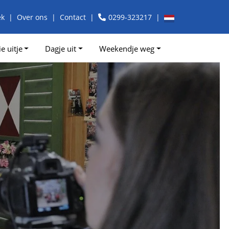
ek
Over ons
Contact
0299-323217
e uitje
Dagje uit
Weekendje weg