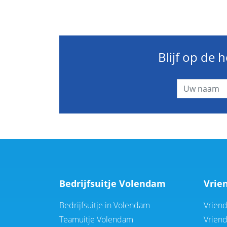
Blijf op de 
Bedrijfsuitje Volendam
Vrie
Bedrijfsuitje in Volendam
Vrien
Teamuitje Volendam
Vrien