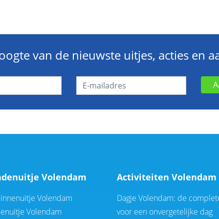
hoogte van de nieuwste uitjes, acties en 
A
ndenuitje Volendam
Activiteiten Volendam
dinnenuitje Volendam
Dagje Volendam: de complet
denuitje Volendam
voor een onvergetelijke dag