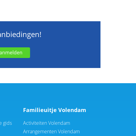
aanbiedingen!
anmelden
Familieuitje Volendam
e gids
Activiteiten Volendam
Arrangementen Volendam