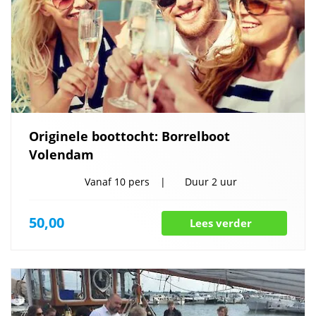
Originele boottocht: Borrelboot
Volendam
Vanaf
10 pers
Duur
2 uur
50,00
Lees verder