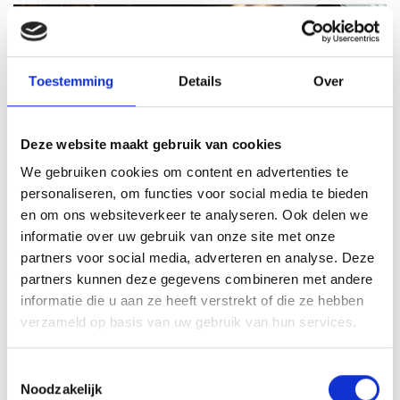
Toestemming
Details
Over
Deze website maakt gebruik van cookies
We gebruiken cookies om content en advertenties te
personaliseren, om functies voor social media te bieden
en om ons websiteverkeer te analyseren. Ook delen we
Dagje Volendam Palingsound
informatie over uw gebruik van onze site met onze
Beleef ons Palingsound Arrangement. Een compleet
partners voor social media, adverteren en analyse. Deze
dagje Volendam inclusief start met Volendam Belevenis,
partners kunnen deze gegevens combineren met andere
drankje, puzzeltocht, foto in klederdracht en buffettafel.
informatie die u aan ze heeft verstrekt of die ze hebben
verzameld op basis van uw gebruik van hun services.
Vanaf
8 pers
Duur
6 uur
Toestemmingsselectie
62,50
Noodzakelijk
p.p.