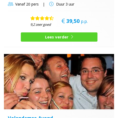
Vanaf
20 pers
Duur
3 uur
39,50
p.p.
9,2 zeer goed
Lees verder
Volendamse Avond