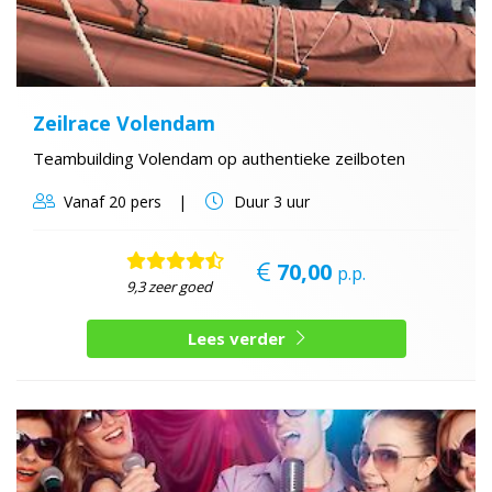
Zeilrace Volendam
Teambuilding Volendam op authentieke zeilboten
Vanaf
20 pers
Duur
3 uur
70,00
p.p.
9,3 zeer goed
Lees verder