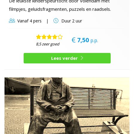
De leukste kinderspeurtocht door Volendam met
filmpjes, geluidsfragmenten, puzzels en raadsels.
Vanaf
4 pers
Duur
2 uur
7,50
p.p.
8,5 zeer goed
Lees verder