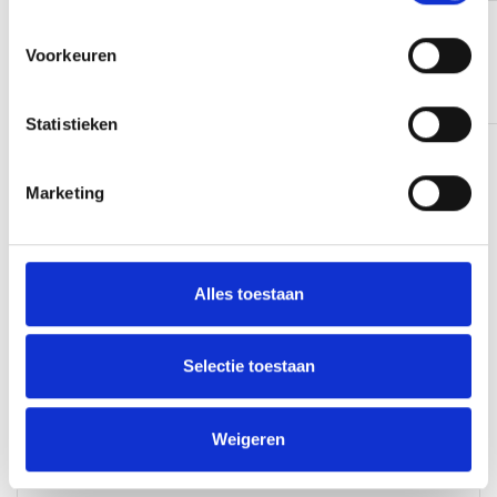
9,1 zeer goed
Google reviews
Voorkeuren
Lees verder
4.9
1216
reviews
Statistieken
Vorige
1
2
3
4
5
6
7
8
9
10
…
35
Volgende
Marketing
.
Alles toestaan
Bel me terug
Wil je meer weten over een uitje? Of heb je een
Selectie toestaan
andere vraag? Vul je naam, telefoonnummer en e-
mailadres in. Wij bellen je dan zo snel mogelijk terug.
Weigeren