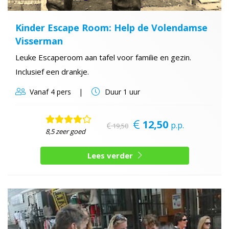
Kinder Escape Room: Help de Volendamse
Visserman
Leuke Escaperoom aan tafel voor familie en gezin.
Inclusief een drankje.
Vanaf
4 pers
Duur
1 uur
12,50
p.p.
19,50
8,5 zeer goed
Lees verder