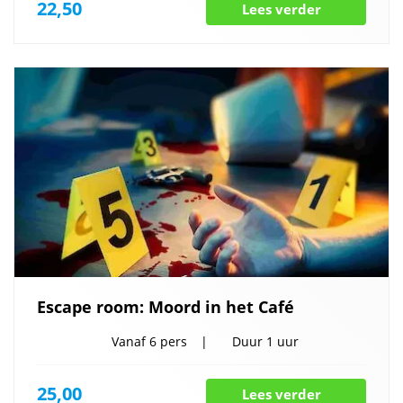
22,50
Lees verder
Escape room: Moord in het Café
Vanaf
6 pers
Duur
1 uur
25,00
Lees verder