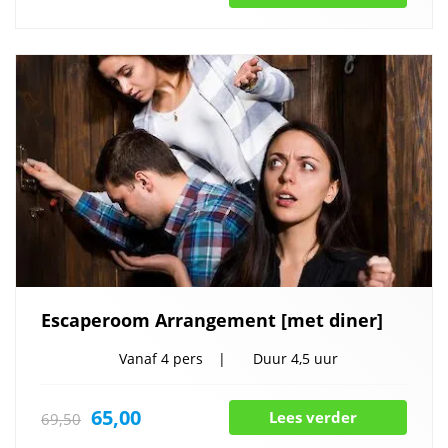
Escaperoom Arrangement [met diner]
Vanaf
4 pers
Duur
4,5 uur
65,00
Lees verder
69,50