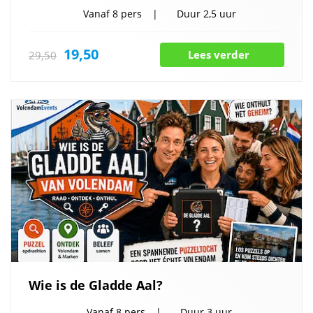
Vanaf
8 pers
Duur
2,5 uur
19,50
Lees verder
29,50
Wie is de Gladde Aal?
Vanaf
8 pers
Duur
3 uur