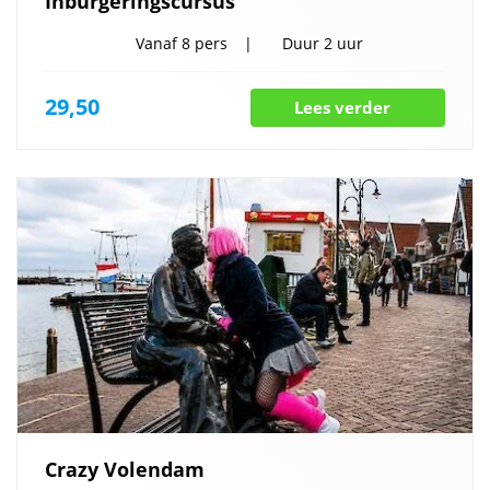
Inburgeringscursus
Vanaf
8 pers
Duur
2 uur
29,50
Lees verder
Crazy Volendam