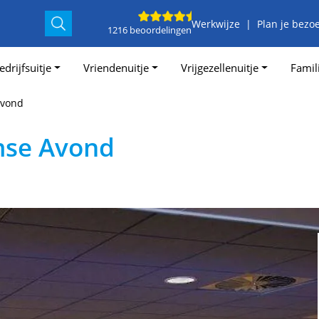
Werkwijze
Plan je bezo
1216 beoordelingen
edrijfsuitje
Vriendenuitje
Vrijgezellenuitje
Famili
Avond
mse Avond