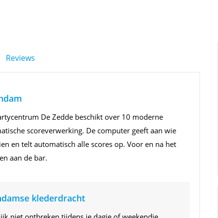
Reviews
endam
. Partycentrum De Zedde beschikt over 10 moderne
matische scoreverwerking. De computer geeft aan wie
ien en telt automatisch alle scores op. Voor en na het
len aan de bar.
endamse klederdracht
ijk niet ontbreken tijdens je dagje of weekendje