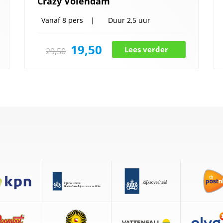
Crazy Volendam
Vanaf
8 pers
Duur
2,5 uur
19,50
Lees verder
29,50