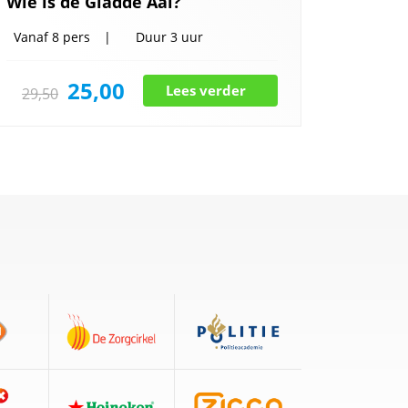
Wie is de Gladde Aal?
Vanaf
8 pers
Duur
3 uur
25,00
Lees verder
29,50