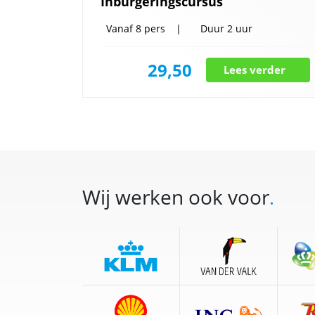
Inburgeringscursus
Vanaf
8 pers
Duur
2 uur
29,50
Lees verder
Wij werken ook voor
.