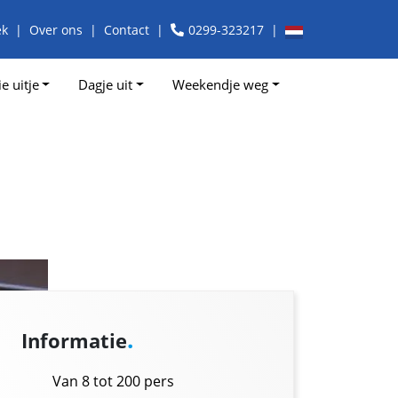
ek
Over ons
Contact
0299-323217
e uitje
Dagje uit
Weekendje weg
.
Informatie
Van 8 tot 200 pers