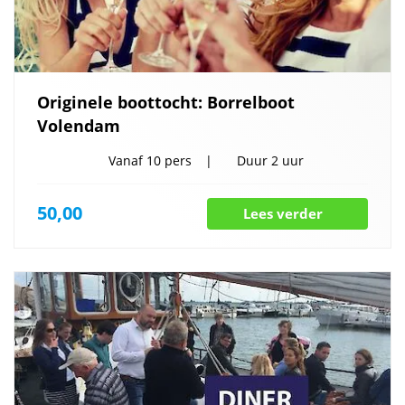
Originele boottocht: Borrelboot
Volendam
Vanaf
10 pers
Duur
2 uur
50,00
Lees verder