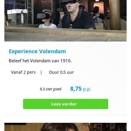
Experience Volendam
Beleef het Volendam van 1916.
Vanaf
2 pers
Duur
0,5 uur
8,75
p.p.
9,3 zeer goed
Lees verder