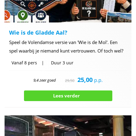
Wie is de Gladde Aal?
Speel de Volendamse versie van 'Wie is de Mol'. Een
spel waarbij je niemand kunt vertrouwen. Of toch wel?
Vanaf
8 pers
Duur
3 uur
25,00
p.p.
9,4 zeer goed
29,50
Lees verder