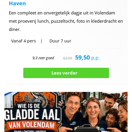
Haven
Een compleet en onvergetelijk dagje uit in Volendam
met proeverij lunch, puzzeltocht, foto in klederdracht en
diner.
Vanaf
4 pers
Duur
7 uur
59,50
p.p.
9,3 zeer goed
62,50
Lees verder