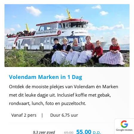
Volendam Marken in 1 Dag
Ontdek de mooiste plekjes van Volendam én Marken
met dit leuke dagje uit. Inclusief koffie met gebak,
rondvaart, lunch, foto en puzzeltocht.
Vanaf
2 pers
Duur
6,75 uur
55,00
Google reviews
p.p.
9,3 zeer goed
65,00