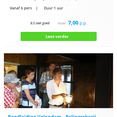
Vanaf
6 pers
Duur
1 uur
7,00
p.p.
9,5 zeer goed
10,00
Lees verder
Rondleiding Volendam - Palingrokerij -