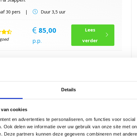
af
30 pers
Duur
3,5 uur
85,00
Lees
 goed
p.p.
verder
tocht Volendam
teit Volendam? Ga met de step op pad en ontdek
W
m! Inclusief begeleiding, twee drankjes en prijs
Details
de team.
af
20 pers
Duur
2,5 uur
 van cookies
ent en advertenties te personaliseren, om functies voor social
39,50
Lees
. Ook delen we informatie over uw gebruik van onze site met on
 goed
e. Deze partners kunnen deze gegevens combineren met andere i
p.p.
verder