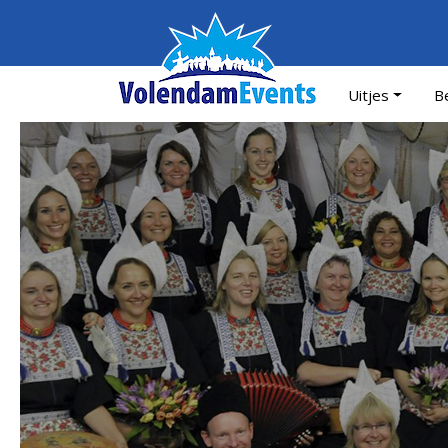
Uitjes
Be