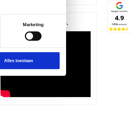
Google reviews
4.9
.
Bekijk onze bedrijfsvideo
Marketing
1216
reviews
Alles toestaan