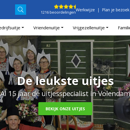
Werkwijze
Plan je bezoek
1216 beoordelingen
drijfsuitje
Vriendenuitje
Vrijgezellenuitje
Famili
De leukste uitjes
Al 15 jaar dé uitjesspecialist in Volenda
BEKIJK ONZE UITJES