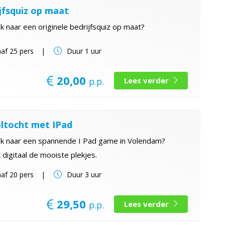
jfsquiz op maat
 naar een originele bedrijfsquiz op maat?
af
25 pers
Duur
1 uur
20,00
p.p.
Lees verder
ltocht met IPad
k naar een spannende I Pad game in Volendam?
digitaal de mooiste plekjes.
af
20 pers
Duur
3 uur
29,50
p.p.
Lees verder