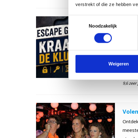
verstrekt of die ze hebben v
Toestemmingsselectie
Kraak
Noodzakelijk
Kraak d
een dra
Van
Weigeren
9,6 zeer
Volen
Ontdek
meeste