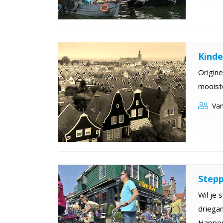
Kinde
Origine
mooist
Van
Step
Wil je 
driega
Happen