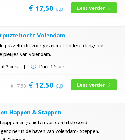
17,50
p.p.
Lees verder
rpuzzeltocht Volendam
le puzzeltocht voor gezin met kinderen langs de
e plekjes van Volendam.
af
2 pers
Duur
1,5 uur
12,50
p.p.
Lees verder
17,50
pen Happen & Stappen
stepppen en genieten van een uitstekend
ngendiner in de haven van Volendam? Steppen,
 & Stappen.