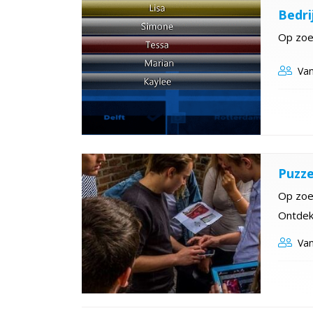
Bedri
Op zoek
Van
Puzze
Op zoe
Ontdek 
Van