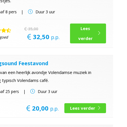
stjes.
af
8 pers
Duur
3 uur
Lees
35,00
32,50
p.p.
 goed
verder
gsound Feestavond
van een heerlijk avondje Volendamse muziek in
g typisch Volendams café.
af
25 pers
Duur
3 uur
20,00
p.p.
Lees verder