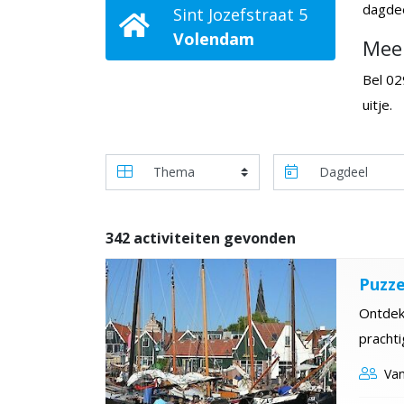
dagdee
Sint Jozefstraat 5
Volendam
Meer
Bel 02
uitje.
342 activiteiten gevonden
Puzz
Ontdek
pracht
Van