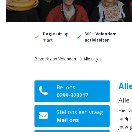
Dagje uit
op
300+
Volendam
maat
activiteiten
Bezoek aan Volendam
Alle uitjes
All
Bel ons
0299-323217
Alle
Hier v
Stel ons een vraag
spelpr
Mail ons
jouw g