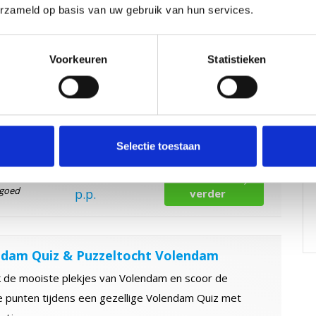
erzameld op basis van uw gebruik van hun services.
 de Kluis
Voorkeuren
Statistieken
e Kluis! Welk team kraakt als eerste de kluis? Inclusief
nkje.
af
10 pers
Duur
1 uur
Selectie toestaan
19,50
Lees
 goed
p.p.
verder
dam Quiz & Puzzeltocht Volendam
 de mooiste plekjes van Volendam en scoor de
 punten tijdens een gezellige Volendam Quiz met