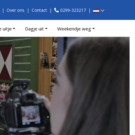
Over ons
Contact
0299-323217
e uitje
Dagje uit
Weekendje weg
m