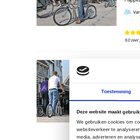
Van
9,0 zeer
Step
Activi
Volenda
Toestemming
winnen
Van
Deze website maakt gebruik
We gebruiken cookies om cont
websiteverkeer te analyseren
9,9 zeer
media, adverteren en analys